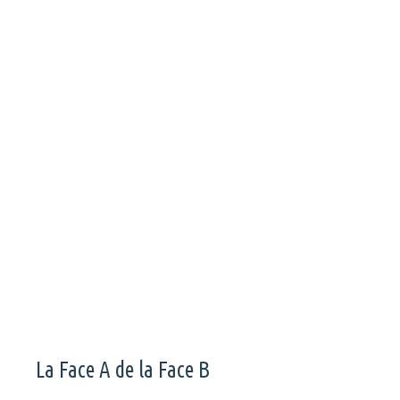
Julia Stone et ses camarades nous offrent un ras de marée
d’émotions pour éteindre les dernières braises des forêts
australiennes. Un petit bijou d’intensité et de beauté dont les
bénéfices seront reversés à des associations caritatives.
La Face A de la Face B