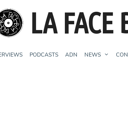
LA FACE 
ERVIEWS
PODCASTS
ADN
NEWS
CON
Les clips de la semaine #104 –
Partie 1
7 novembre 2021
par
La Rédaction