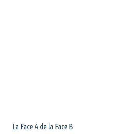
La musique ça s’écoute, mais parfois ça se regarde aussi.
Chaque semaine, La Face B vous sélectionne les clips qui ont
à la fois fait vibrer ses yeux et trembler ses oreilles. Voici la
première partie de notre épisode #85 des Clips de la
Semaine.
La Face A de la Face B