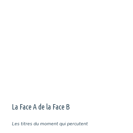
Il parait qu’il ne faut jamais rencontrer ses idoles, on a décidé
de ne pas suivre cet adage en interviewant longuement
KingJu de Stupeflip.
La Face A de la Face B
Les titres du moment qui percutent