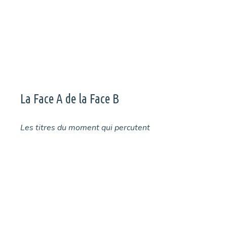
dimanche, on se retrouve pour un sixième rendez-vous.
La Face A de la Face B
Les titres du moment qui percutent