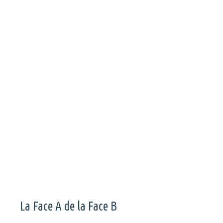
Petite fille spirituelle de France Gall et de Michel Berger,
Janie s’est imposée dernièrement sur le renouveau de la
scène française avec un style bien particulier sur son 1er EP
“Petite Blonde”, sorti à l’automne 2020.
La Face A de la Face B