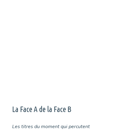
Plongez à la découverte de Schema, deuxième album des
lillois Corde. Un album cinématographique aux accents électro
et folk.
La Face A de la Face B
Les titres du moment qui percutent