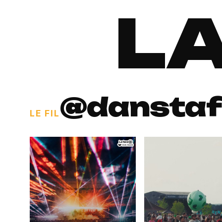
LA
@danstaf
LE FIL