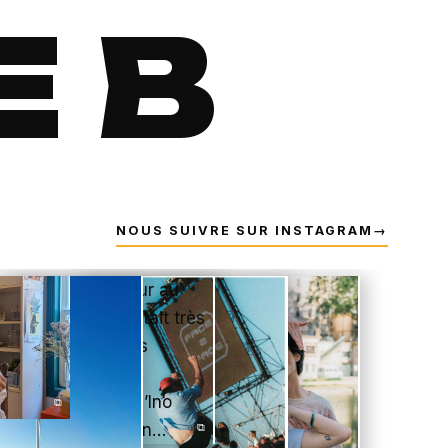
E B
NOUS SUIVRE SUR INSTAGRAM
→
⧉
⧉