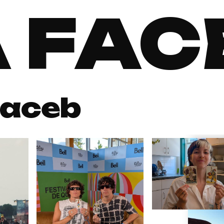
 FAC
aceb