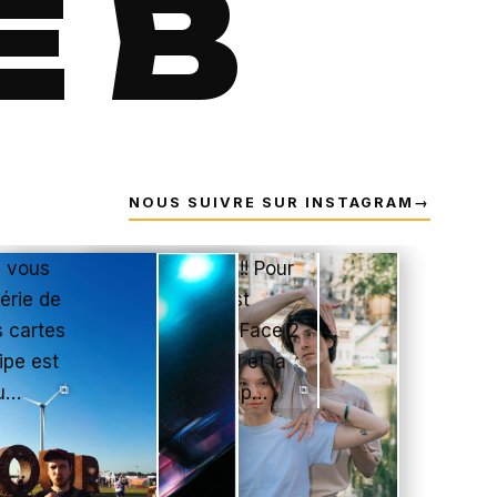
E B
NOUS SUIVRE SUR INSTAGRAM
→
⧉
⧉