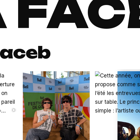
 FAC
aceb
▶