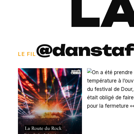
LA
@danstaf
LE FIL