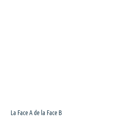
La musique ça s’écoute, mais parfois ça se regarde aussi.
Chaque semaine, La Face B vous sélectionne les clips qui ont
à la fois fait vibrer ses yeux et trembler ses oreilles. On
termine cette journée avec la seconde partie de notre
soixante-douzième sélection des clips de la semaine.
La Face A de la Face B