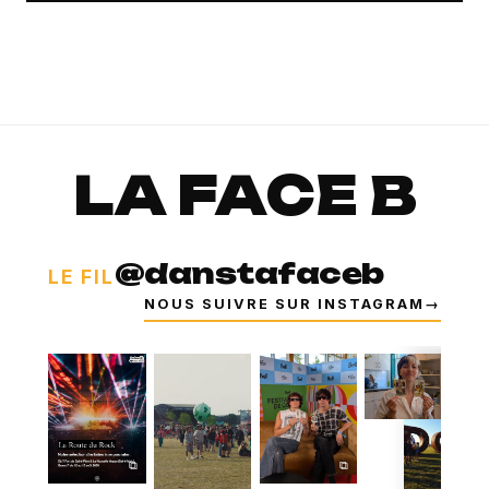
LA FACE B
@danstafaceb
LE FIL
NOUS SUIVRE SUR INSTAGRAM
→
⧉
⧉
⧉