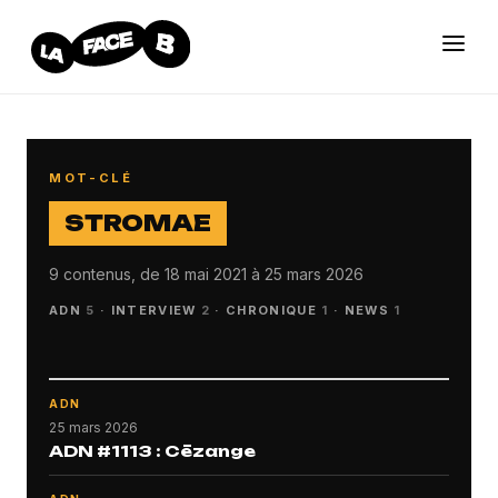
MOT-CLÉ
STROMAE
9 contenus, de 18 mai 2021 à 25 mars 2026
ADN
5
·
INTERVIEW
2
·
CHRONIQUE
1
·
NEWS
1
ADN
25 mars 2026
ADN #1113 : Cēzange