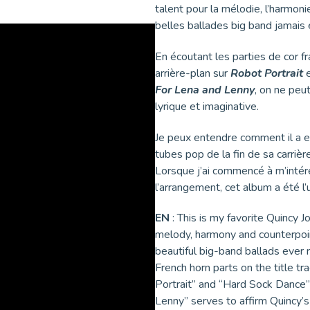
talent pour la mélodie, l’harmoni
belles ballades big band jamais e
En écoutant les parties de cor fr
arrière-plan sur
Robot Portrait
For Lena and Lenny
, on ne peut
lyrique et imaginative.
Je peux entendre comment il a e
tubes pop de la fin de sa carrière
Lorsque j’ai commencé à m’intér
l’arrangement, cet album a été l’
EN
: This is my favorite Quincy 
melody, harmony and counterpoint.
beautiful big-band ballads ever r
French horn parts on the title tr
Portrait” and “Hard Sock Dance”
Lenny” serves to affirm Quincy’s g