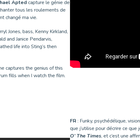
chael Apted
capture le génie de
 chanter tous les roulements de
ent changé ma vie.
yl Jones, bass, Kenny Kirkland,
ld and Janice Pendarvis,
thed life into Sting’s then
e captures the genius of this
drum fills when I watch the film.
FR
: Funky, psychédélique, visi
que j’utilise pour décrire ce qu
O’ The Times
, et c’est une aff