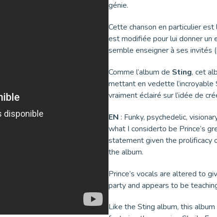
génie.
Cette chanson en particulier est 
est modifiée pour lui donner un ef
semble enseigner à ses invités 
Comme l’album de
Sting
, cet a
mettant en vedette l’incroyable Sh
vraiment éclairé sur l’idée de c
EN
: Funky, psychedelic, visiona
what I considerto be Prince’s gr
statement given the prolificacy o
the album.
Prince’s vocals are altered to g
party and appears to be teaching
Like the Sting album, this album