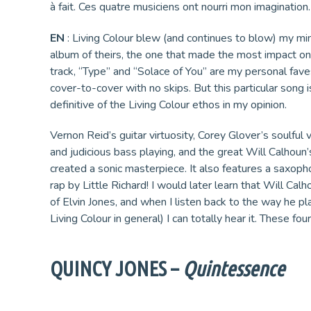
à fait. Ces quatre musiciens ont nourri mon imagination.
EN
: Living Colour blew (and continues to blow) my mi
album of theirs, the one that made the most impact on 
track, “Type” and “Solace of You” are my personal faves
cover-to-cover with no skips. But this particular song 
definitive of the Living Colour ethos in my opinion.
Vernon Reid’s guitar virtuosity, Corey Glover’s soulful v
and judicious bass playing, and the great Will Calhoun
created a sonic masterpiece. It also features a saxop
rap by Little Richard! I would later learn that Will Ca
of Elvin Jones, and when I listen back to the way he pl
Living Colour in general) I can totally hear it. These f
QUINCY JONES –
Quintessence