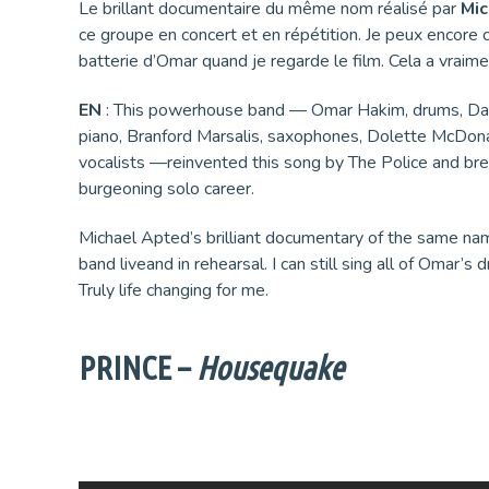
Le brillant documentaire du même nom réalisé par
Mi
ce groupe en concert et en répétition. Je peux encore
batterie d’Omar quand je regarde le film. Cela a vraim
EN
: This powerhouse band — Omar Hakim, drums, Darr
piano, Branford Marsalis, saxophones, Dolette McDona
vocalists —reinvented this song by The Police and brea
burgeoning solo career.
Michael Apted’s brilliant documentary of the same nam
band liveand in rehearsal. I can still sing all of Omar’s 
Truly life changing for me.
PRINCE –
Housequake