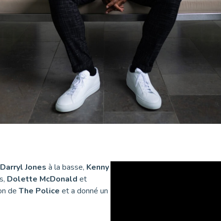
Darryl Jones
à la basse,
Kenny
s,
Dolette McDonald
et
son de
The Police
et a donné un