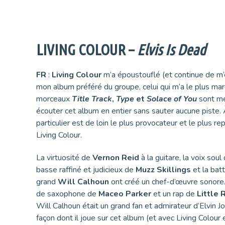
LIVING COLOUR –
Elvis Is Dead
FR
:
Living Colour
m’a époustouflé (et continue de m’
mon album préféré du groupe, celui qui m’a le plus ma
morceaux
Title Track
,
Type
et
Solace
of You
sont me
écouter cet album en entier sans sauter aucune piste.
particulier est de loin le plus provocateur et le plus re
Living Colour.
La virtuosité de
Vernon Reid
à la guitare, la voix soul
basse raffiné et judicieux de
Muzz Skillings
et la bat
grand
Will Calhoun
ont créé un chef-d’œuvre sonore
de saxophone de
Maceo
Parker
et un rap de
Little 
Will Calhoun était un grand fan et admirateur d’Elvin J
façon dont il joue sur cet album (et avec Living Colour