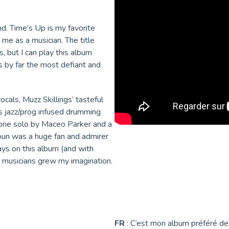
nd. Time’s Up is my favorite
me as a musician. The title
, but I can play this album
is by far the most defiant and
ocals, Muzz Skillings’ tasteful
’s jazz/prog infused drumming
hone solo by Maceo Parker and a
lhoun was a huge fan and admirer
ays on this album (and with
our musicians grew my imagination.
FR
: C’est mon album préféré d