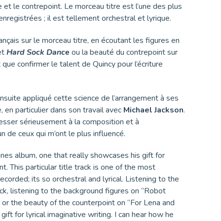
e et le contrepoint. Le morceau titre est l’une des plus
nregistrées ; il est tellement orchestral et lyrique.
ançais sur le morceau titre, en écoutant les figures en
et
Hard Sock Dance
ou la beauté du contrepoint sur
 que confirmer le talent de Quincy pour l’écriture
nsuite appliqué cette science de l’arrangement à ses
, en particulier dans son travail avec
Michael Jackson
.
esser sérieusement à la composition et à
un de ceux qui m’ont le plus influencé.
Jones album, one that really showcases his gift for
 This particular title track is one of the most
ecorded; its so orchestral and lyrical. Listening to the
ack, listening to the background figures on “Robot
 or the beauty of the counterpoint on “For Lena and
ift for lyrical imaginative writing. I can hear how he