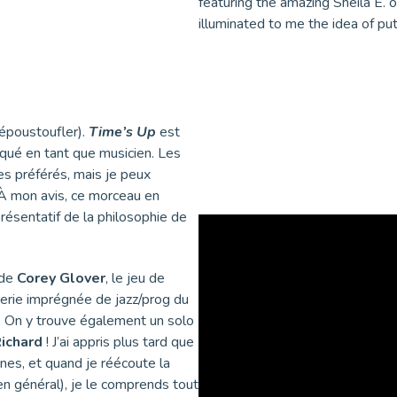
featuring the amazing Sheila E. o
illuminated to me the idea of put
époustoufler).
Time’s Up
est
rqué en tant que musicien. Les
s préférés, mais je peux
 À mon avis, ce morceau en
présentatif de la philosophie de
 de
Corey Glover
, le jeu de
terie imprégnée de jazz/prog du
. On y trouve également un solo
Richard
! J’ai appris plus tard que
ones, et quand je réécoute la
 en général), je le comprends tout