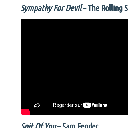
Sympathy For Devil
– The Rolling 
Spit Of You
– Sam Fender