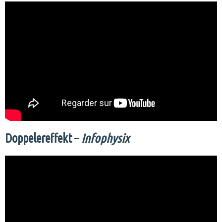
Doppelereffekt –
Infophysix