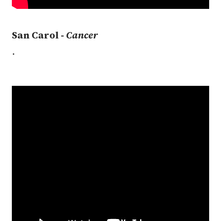
San Carol -
Cancer
.