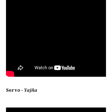
Servo -
Yajña