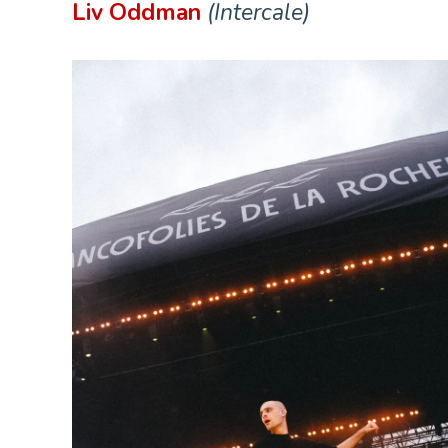
Liv Oddman
(Intercale)