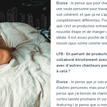
Eloise
: Je pense que pour cha
une seule personne pour travai
soit cohérent, et que ça ne s’
complètement différentes. Po
que c’est un producteur extraor
nouvelle étape et de changer u
idéale. Il est assez proche de
nouvel opus sonne comme une 
LFB : En parlant de product
collaboré étroitement avec 
avec d’autres chanteurs pour
à cela ?
Eloise :
Je pense que je suis plu
d’autres personnes mais pour la
pense que j’ai besoin de chante
sortira l’année prochaine et su
featuring
! Je pense que si mes