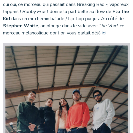
oui oui, ce morceau qui passait dans Breaking Bad -, vaporeux,
trippant !
Bobby Frost
donne la part belle au flow de
Flo the
Kid
dans un mi-chemin balade / hip-hop pur jus. Au côté de
Stephen White
, on plonge dans le vide avec
The Void
, ce
morceau mélancolique dont on vous parlait déjà
ici
.