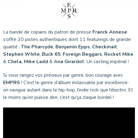
La bande de copains du patron de presse
Franck Annese
s’offre 20 pistes authentiques dont 11 featurings de grande
qualité :
The Pharcyde
,
Benjamin Epps
,
Checkmait
,
Stephen White
,
Buck 65
,
Foreign Beggars
,
Rocket Mike
&
Chela,
Mike Ladd
&
Ana Girardot
. Un casting impérial !
Si vous rangez vos précieux par genre, bon courage avec
EMPRS
! C’est le genre d’album inclassable par excellence :
on navigue autant dans le hip-hop, l’indie rock que l’électro. Et
le moins qu’on puisse dire, c’est qu’ça claque bordel !