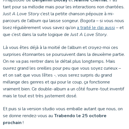
Rhapsodie
de
Benjamin Biolay
et
Jeanne Cherhal
. Pas
tant pour sa mélodie mais pour les interactions non chantées.
Just A Love Story
c’est la petite chanson pépouze à mi-
parcours de l’album qui laisse songeur.
Bogota
– si vous nous
lisez régulièrement vous savez qu’on
a traité le clip aussi
– et
que c’est dans la suite logique de
Just A Love Story
.
Là vous êtes déjà à la moitié de l’album et croyez-moi ces
surprises étonnantes se poursuivent dans la deuxième partie.
On ne va pas rentrer dans le détail plus longtemps. Mais
ouvrez grand les oreilles pour peu que vous soyez curieux –
et on sait que vous l’êtes -, vous serez surpris du grand
mélange des genres et qui pour le coup, ça fonctionne
vraiment bien. Ce double-album a un côté fourre-tout inventif
mais le tout est très justement dosé.
Et puis si la version studio vous emballe autant que nous, on
se donne rendez-vous au
Trabendo le 25 octobre
prochain
!