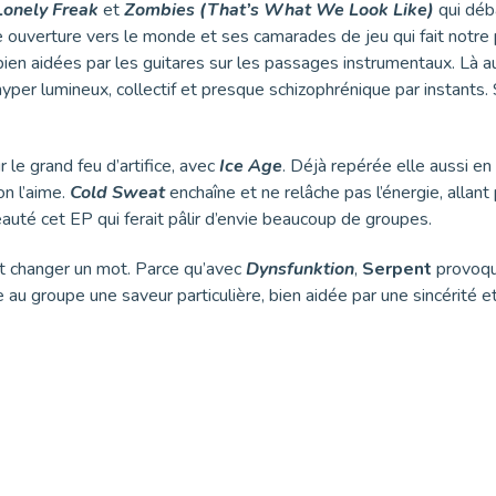
Lonely Freak
et
Zombies (That’s What We Look Like)
qui déb
ne ouverture vers le monde et ses camarades de jeu qui fait notre
, bien aidées par les guitares sur les passages instrumentaux. Là 
hyper lumineux, collectif et presque schizophrénique par instants.
 le grand feu d’artifice, avec
Ice Age
. Déjà repérée elle aussi en 
on l’aime.
Cold Sweat
enchaîne et ne relâche pas l’énergie, allan
eauté cet EP qui ferait pâlir d’envie beaucoup de groupes.
t changer un mot. Parce qu’avec
Dynsfunktion
,
Serpent
provoqu
e au groupe une saveur particulière, bien aidée par une sincérité 