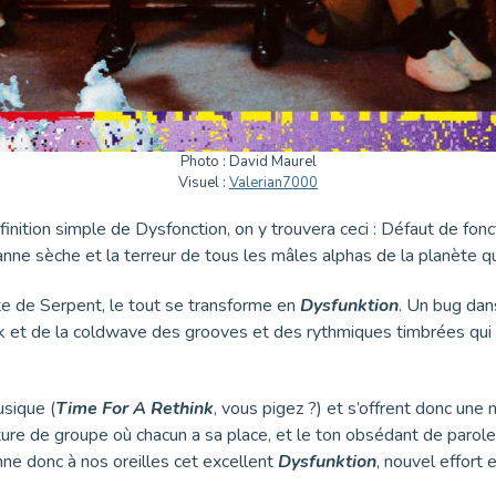
Photo : David Maurel
Visuel :
Valerian7000
a définition simple de Dysfonction, on y trouvera ceci : Défaut de 
nne sèche et la terreur de tous les mâles alphas de la planète qu’
te de Serpent, le tout se transforme en
Dysfunktion
. Un bug dans
nk et de la coldwave des grooves et des rythmiques timbrées qui n
usique (
Time For A Rethink
, vous pigez ?) et s’offrent donc une 
aventure de groupe où chacun a sa place, et le ton obsédant de par
nne donc à nos oreilles cet excellent
Dysfunktion
, nouvel effort 