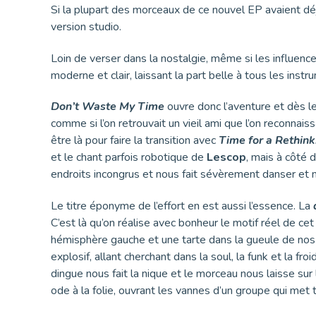
Si la plupart des morceaux de ce nouvel EP avaient déj
version studio.
Loin de verser dans la nostalgie, même si les influen
moderne et clair, laissant la part belle à tous les inst
Don’t Waste My Time
ouvre donc l’aventure et dès 
comme si l’on retrouvait un vieil ami que l’on reconna
être là pour faire la transition avec
Time for a Rethink
et le chant parfois robotique de
Lescop
, mais à côté 
endroits incongrus et nous fait sévèrement danser et 
Le titre éponyme de l’effort en est aussi l’essence. La
C’est là qu’on réalise avec bonheur le motif réel de ce
hémisphère gauche et une tarte dans la gueule de nos
explosif, allant cherchant dans la soul, la funk et la fro
dingue nous fait la nique et le morceau nous laisse su
ode à la folie, ouvrant les vannes d’un groupe qui met t