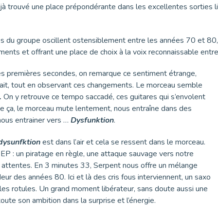
à trouvé une place prépondérante dans les excellentes sorties li
ces du groupe oscillent ostensiblement entre les années 70 et 80
ruments et offrant une place de choix à la voix reconnaissable entr
les premières secondes, on remarque ce sentiment étrange,
issait, tout en observant ces changements. Le morceau semble
.
On y retrouve ce tempo saccadé, ces guitares qui s’envolent
de ça, le morceau mute lentement, nous entraîne dans des
nous entrainer vers …
Dysfunktion
.
dysunfktion
est dans l’air et cela se ressent dans le morceau.
t EP : un piratage en règle, une attaque sauvage vers notre
 attentes. En 3 minutes 33, Serpent nous offre un mélange
ideur des années 80. Ici et là des cris fous interviennent, un saxo
r les rotules. Un grand moment libérateur, sans doute aussi une
oute son ambition dans la surprise et l’énergie.