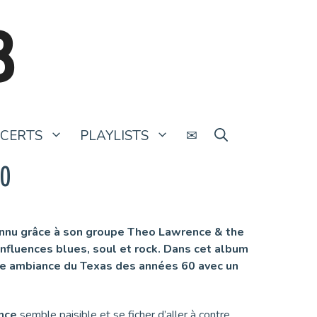
B
CERTS
PLAYLISTS
✉
0
connu grâce à son groupe Theo Lawrence & the
’influences blues, soul et rock. Dans cet album
ne ambiance du Texas des années 60 avec un
nce
semble paisible et se ficher d’aller à contre