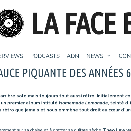
LA FACE 
ERVIEWS
PODCASTS
ADN
NEWS
CON
AUCE PIQUANTE DES ANNÉES 6
rrière solo mais toujours tout aussi rétro. Initialement 
i un premier album intitulé
Homemade Lemonade
, teinté d
s rétro que jamais et nous emmène tout droit au cœur d’u
alamment sur sa chaise et à gratter sa guitare sèche,
Theo Lawre