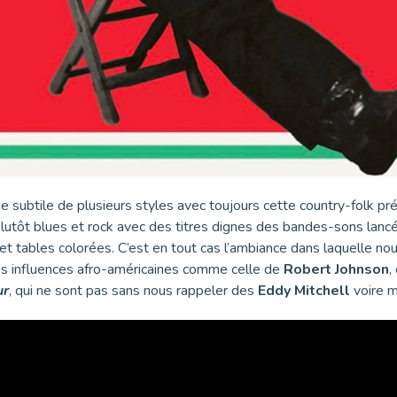
 subtile de plusieurs styles avec toujours cette country-folk p
lutôt blues et rock avec des titres dignes des bandes-sons lanc
 et tables colorées. C’est en tout cas l’ambiance dans laquelle n
illes influences afro-américaines comme celle de
Robert Johnson
,
ur
, qui ne sont pas sans nous rappeler des
Eddy Mitchell
voire