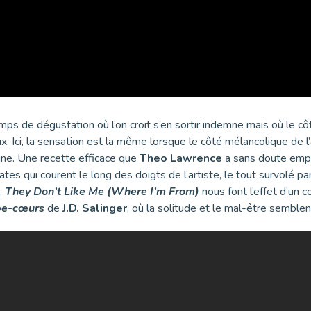
mps de dégustation où l’on croit s’en sortir indemne mais où le c
. Ici, la sensation est la même lorsque le côté mélancolique de l’
ègne. Une recette efficace que
Theo Lawrence
a sans doute emp
tes qui courent le long des doigts de l’artiste, le tout survolé pa
,
They Don’t Like Me (Where I’m From)
nous font l’effet d’un 
pe-cœurs
de
J.D. Salinger
, où la solitude et le mal-être sembl