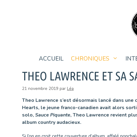
Aller
au
contenu
ACCUEIL
CHRONIQUES
INT
THEO LAWRENCE ET SA S
21 novembre 2019
par
Léa
Theo Lawrence s’est désormais lancé dans une ca
Hearts, le jeune franco-canadien avait alors sort
solo,
Sauce Piquante
, Theo Lawrence revient plu
album country audacieux.
Si l’on en croit cette couverture d’album, affalé nonch