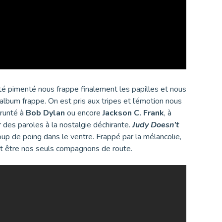
ôté pimenté nous frappe finalement les papilles et nous
album frappe. On est pris aux tripes et l’émotion nous
runté à
Bob Dylan
ou encore
Jackson C. Frank
, à
r des paroles à la nostalgie déchirante.
Judy Doesn’t
coup de poing dans le ventre. Frappé par la mélancolie,
ent être nos seuls compagnons de route.