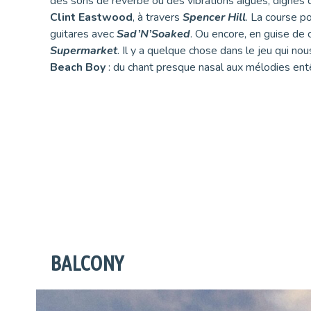
des sons de réverbe ou des vibrations aiguës, dignes 
Clint Eastwood
, à travers
Spencer Hill
. La course p
guitares avec
Sad’N’Soaked
. Ou encore, en guise de 
Supermarket
. Il y a quelque chose dans le jeu qui no
Beach Boy
: du chant presque nasal aux mélodies ent
BALCONY