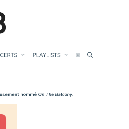
B
CERTS
PLAYLISTS
✉
igneusement nommé
On The Balcony.