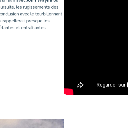
d’un film avec
John Wayne
ou
oursuite, les rugissements des
conclusion avec le tourbillonnant
us rappellerait presque les
êtantes et entraînantes.