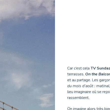
Car c’est cela
TV Sunda
terrasses.
On the Balco
et au partage. Les garçon
du mois d’août : matinal,
lieu imaginaire où se rej
rassemblent.
On imagine alors très bien