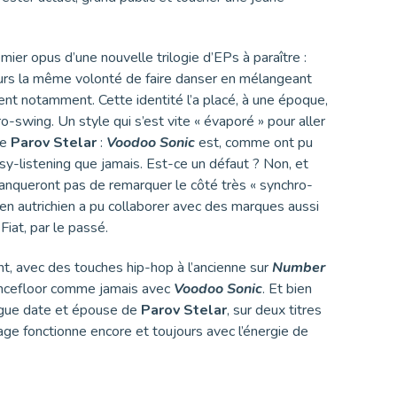
er opus d’une nouvelle trilogie d’EPs à paraître :
urs la même volonté de faire danser en mélangeant
ent notamment. Cette identité l’a placé, à une époque,
-swing. Un style qui s’est vite « évaporé » pour aller
de
Parov Stelar
:
Voodoo Sonic
est, comme ont pu
sy-listening que jamais. Est-ce un défaut ? Non, et
anqueront pas de remarquer le côté très « synchro-
ien autrichien a pu collaborer avec des marques aussi
iat, par le passé.
nt, avec des touches hip-hop à l’ancienne sur
Number
ancefloor comme jamais avec
Voodoo Sonic
. Et bien
ngue date et épouse de
Parov Stelar
, sur deux titres
age fonctionne encore et toujours avec l’énergie de