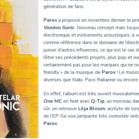
génération de fans.
Parov
a proposé en novembre dernier le premi
Voodoo Sonic
. Nouveau concept mais toujo
électronique et instruments acoustiques, à v
comme référence dans le domaine de l’électro
puiser d’autres influences, ce qui est le cas 
l’être ses précédents projets, plus pop et ea
certainement pas pour les marques qui ne m
friendly » de la musique de
Parov
! Le music
diverses que Kiabi, Paco Rabanne ou encore F
En effet, l’album est très ouvert musicaleme
One MC
en feat avec
Q-Tip
, un morceau d
sûr, on retrouve
Lilja Bloom
, acolyte de lo
de l’EP. Sa voix pimpante très connotée vint
Parov
.