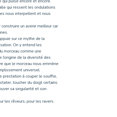
é qui pulse encore et encore.
alle qui ressent les ondulations
ies nous interpellent et nous
 construire un avenir meilleur car
ines.
appuie sur ce mythe de la
ilisation. On y entend les
ut du morceau comme une
 l’origine de la diversité des
ctive que le morceau nous emmène
mplissement universel.
 prestation à couper le souffle,
ater, toucher du doigt certains
ouver sa singularité et son
r les rêveurs, pour les ravers