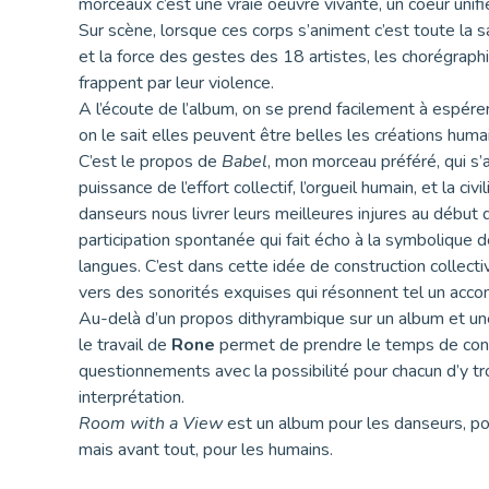
morceaux c’est une vraie oeuvre vivante, un coeur unifi
Sur scène, lorsque ces corps s’animent c’est toute la s
et la force des gestes des 18 artistes, les chorégraph
frappent par leur violence.
A l’écoute de l’album, on se prend facilement à espérer
on le sait elles peuvent être belles les créations huma
C’est le propos de
Babel
, mon morceau préféré, qui s’
puissance de l’effort collectif, l’orgueil humain, et la civ
danseurs nous livrer leurs meilleures injures au déb
participation spontanée qui fait écho à la symbolique de
langues. C’est dans cette idée de construction colle
vers des sonorités exquises qui résonnent tel un acco
Au-delà d’un propos dithyrambique sur un album et une
le travail de
Rone
permet de prendre le temps de const
questionnements avec la possibilité pour chacun d’y tr
interprétation.
Room with a View
est un album pour les danseurs, pou
mais avant tout, pour les humains.