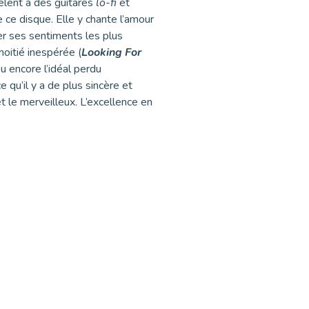
lent à des guitares
lo-fi
et
e ce disque. Elle y chante l’amour
er ses sentiments les plus
moitié inespérée (
Looking For
ou encore l’idéal perdu
e qu’il y a de plus sincère et
t le merveilleux. L’excellence en