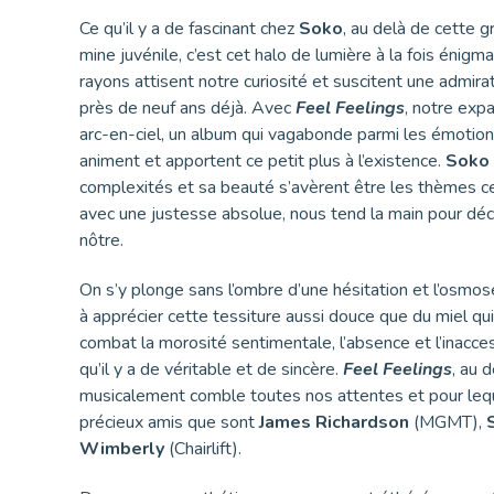
Ce qu’il y a de fascinant chez
Soko
, au delà de cette g
mine juvénile, c’est cet halo de lumière à la fois énigma
rayons attisent notre curiosité et suscitent une admira
près de neuf ans déjà. Avec
Feel Feelings
, notre exp
arc-en-ciel, un album qui vagabonde parmi les émotion
animent et apportent ce petit plus à l’existence.
Soko
complexités et sa beauté s’avèrent être les thèmes c
avec une justesse absolue, nous tend la main pour déco
nôtre.
On s’y plonge sans l’ombre d’une hésitation et l’osmose
à apprécier cette tessiture aussi douce que du miel qui
combat la morosité sentimentale, l’absence et l’inacce
qu’il y a de véritable et de sincère.
Feel Feelings
, au 
musicalement comble toutes nos attentes et pour le
précieux amis que sont
James Richardson
(MGMT),
Wimberly
(Chairlift).