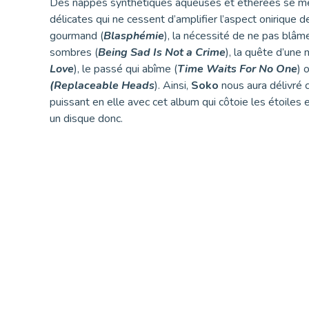
Des nappes synthétiques aqueuses et éthérées se mê
délicates qui ne cessent d’amplifier l’aspect onirique d
gourmand (
Blasphémie
), la nécessité de ne pas blâm
sombres (
Being Sad Is Not a Crime
), la quête d’une 
Love
), le passé qui abîme (
Time Waits For No One
) 
(Replaceable Heads
). Ainsi,
Soko
nous aura délivré c
puissant en elle avec cet album qui côtoie les étoiles e
un disque donc.