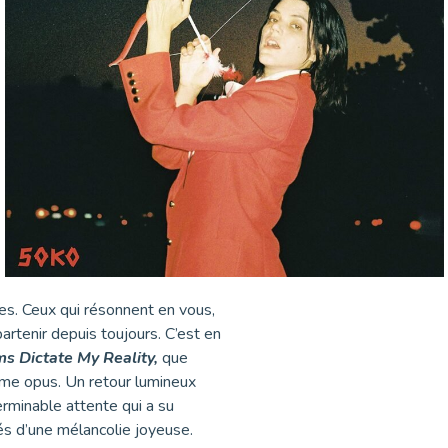
es. Ceux qui résonnent en vous,
artenir depuis toujours. C’est en
s Dictate My Reality,
que
ième opus. Un retour lumineux
erminable attente qui a su
és d’une mélancolie joyeuse.