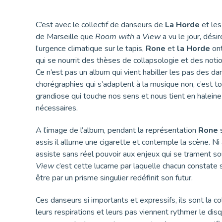
C’est avec le collectif de danseurs de
La Horde
et les
de Marseille que
Room with a View
a vu le jour, dési
l’urgence climatique sur le tapis,
Rone
et
la Horde
ont
qui se nourrit des thèses de collapsologie et des noti
Ce n’est pas un album qui vient habiller les pas des d
chorégraphies qui s’adaptent à la musique non, c’est tou
grandiose qui touche nos sens et nous tient en haleine 
nécessaires.
A l’image de l’album, pendant la représentation
Rone
s
assis il allume une cigarette et contemple la scène. Ni a
assiste sans réel pouvoir aux enjeux qui se trament s
View
c’est cette lucarne par laquelle chacun constate
être par un prisme singulier redéfinit son futur.
Ces danseurs si importants et expressifs, ils sont la c
leurs respirations et leurs pas viennent rythmer le disq