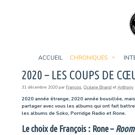
Aller
au
contenu
ACCUEIL
CHRONIQUES
INT
2020 – LES COUPS DE CŒU
31 décembre 2020
par
François
,
Océane Briand
et
Anthony
2020 année étrange, 2020 année bousillée, mais
partager avec vous les albums qui ont fait batt
les albums de Soko, Porridge Radio et Rone.
Le choix de François :
Rone –
Room 