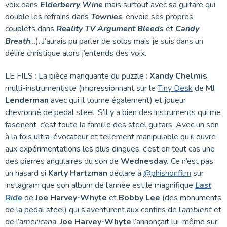
voix dans
Elderberry Wine
mais surtout avec sa guitare qui
double les refrains dans
Townies
, envoie ses propres
couplets dans
Reality TV Argument Bleeds
et
Candy
Breath
…
). J’aurais pu parler de solos mais je suis dans un
délire christique alors j’entends des voix.
LE FILS : La pièce manquante du puzzle :
Xandy Chelmis
,
multi-instrumentiste (impressionnant sur le
Tiny Desk
de
MJ
Lenderman
avec qui il tourne également) et joueur
chevronné de pedal steel. S’il y a bien des instruments qui me
fascinent, c’est toute la famille des steel guitars. Avec un son
à la fois ultra-évocateur et tellement manipulable qu’il ouvre
aux expérimentations les plus dingues, c’est en tout cas une
des pierres angulaires du son de
Wednesday.
Ce n’est pas
un hasard si
Karly Hartzman
déclare à
@phishonfilm
sur
instagram que son album de l’année est le magnifique
Last
Ride
de
Joe Harvey-Whyte
et
Bobby Lee
(des monuments
de la pedal steel) qui s’aventurent aux confins de l’
ambient
et
de l’
americana
.
Joe Harvey-Whyte
l’annonçait lui-même sur