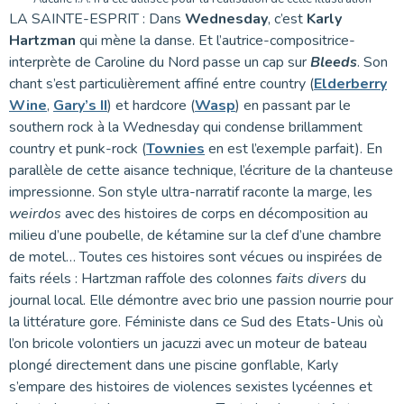
LA SAINTE-ESPRIT : Dans
Wednesday
, c’est
Karly
Hartzman
qui mène la danse. Et l’autrice-compositrice-
interprète de Caroline du Nord passe un cap sur
Bleeds
. Son
chant s’est particulièrement affiné entre country (
Elderberry
Wine
,
Gary’s II
) et hardcore (
Wasp
) en passant par le
southern rock à la Wednesday qui condense brillamment
country et punk-rock (
Townies
en est l’exemple parfait). En
parallèle de cette aisance technique, l’écriture de la chanteuse
impressionne. Son style ultra-narratif raconte la marge, les
weirdos
avec des histoires de corps en décomposition au
milieu d’une poubelle, de kétamine sur la clef d’une chambre
de motel… Toutes ces histoires sont vécues ou inspirées de
faits réels : Hartzman raffole des colonnes
faits divers
du
journal local. Elle démontre avec brio une passion nourrie pour
la littérature gore. Féministe dans ce Sud des Etats-Unis où
l’on bricole volontiers un jacuzzi avec un moteur de bateau
plongé directement dans une piscine gonflable, Karly
s’empare des histoires de violences sexistes lycéennes et