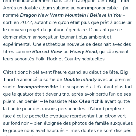
rentre indubitablement dans cette catégorie, c’est
Big Thief
.
Après un double album sublime au nom imprononçable – j’ai
nommé
Dragon New Warm Mountain I Believe In You
–
sorti en 2022, autant dire qu’on était plus que prêt à accueillir
le nouveau projet du quatuor légendaire. D’autant que ce
dernier album annonçait un tournant plus ambient et
expérimental. Une esthétique nouvelle se dessinait avec des
titres comme
Blurred View
ou
Heavy Bend
, qui côtoyaient
leurs sonorités Folk, Rock et Country habituelles.
C’était donc Noël avant l’heure quand, au début de l’été,
Big
Thief
a annoncé la sortie de
Double Infinity
avec un premier
single,
Incomprehensible
. Le suspens était d’autant plus fort
que le quatuor était devenu trio, après avoir perdu l’un de ses
piliers l’an dernier – le bassiste
Max Oleartchik
ayant quitté
la bande pour des raisons personnelles. D’abord perplexe
face à cette pochette cryptique représentant un citron vert
sur fond noir – bien éloignée des photos de famille auxquelles
le groupe nous avait habitués – mes doutes se sont dissipés