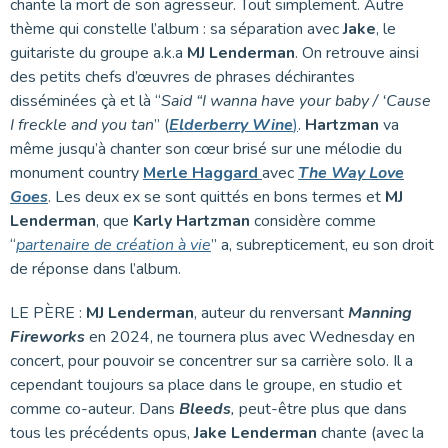
chante la mort de son agresseur. Tout simplement. Autre
thème qui constelle l’album : sa séparation avec
Jake
, le
guitariste du groupe a.k.a
MJ Lenderman
. On retrouve ainsi
des petits chefs d’œuvres de phrases déchirantes
disséminées çà et là “
Said “I wanna have your baby / ‘Cause
I freckle and you tan
” (
Elderberry Wine
)
.
Hartzman
va
même jusqu’à chanter son cœur brisé sur une mélodie du
monument country
Merle Haggard
avec
The Way Love
Goes
. Les deux ex se sont quittés en bons termes et
MJ
Lenderman
, que
Karly Hartzman
considère comme
“
partenaire de création à vie
” a, subrepticement, eu son droit
de réponse dans l’album.
LE PÈRE :
MJ Lenderman
, auteur du renversant
Manning
Fireworks
en 2024, ne tournera plus avec Wednesday en
concert, pour pouvoir se concentrer sur sa carrière solo. Il a
cependant toujours sa place dans le groupe, en studio et
comme co-auteur. Dans
Bleeds
,
peut-être plus que dans
tous les précédents opus,
Jake Lenderman
chante (avec la