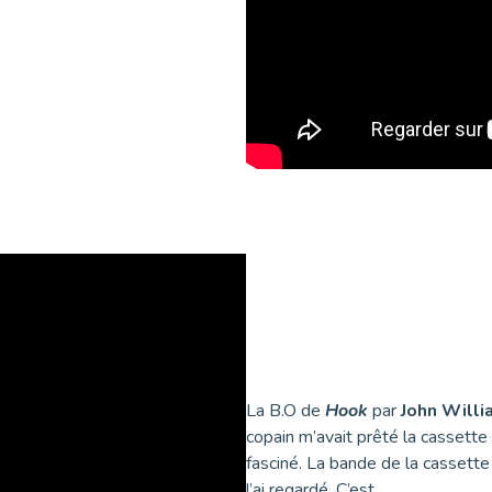
La B.O de
Hook
par
John Will
copain m’avait prêté la cassette
fasciné. La bande de la cassette
l’ai regardé. C’est