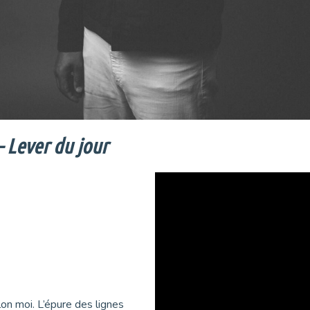
– Lever du jour
on moi. L’épure des lignes