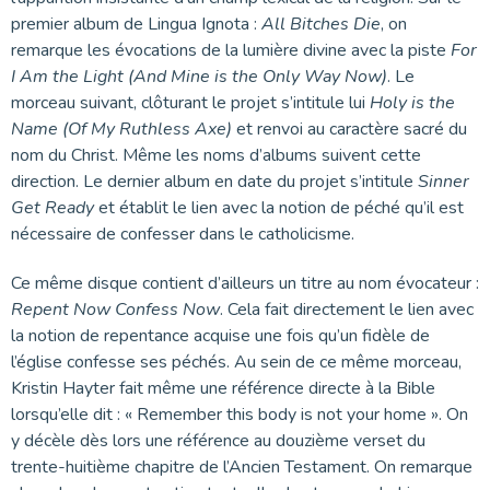
premier album de Lingua Ignota :
All Bitches Die
, on
remarque les évocations de la lumière divine avec la piste
For
I Am the Light (And Mine is the Only Way Now)
. Le
morceau suivant, clôturant le projet s’intitule lui
Holy is the
Name (Of My Ruthless Axe)
et renvoi au caractère sacré du
nom du Christ. Même les noms d’albums suivent cette
direction. Le dernier album en date du projet s’intitule
Sinner
Get Ready
et établit le lien avec la notion de péché qu’il est
nécessaire de confesser dans le catholicisme.
Ce même disque contient d’ailleurs un titre au nom évocateur :
Repent Now Confess Now
. Cela fait directement le lien avec
la notion de repentance acquise une fois qu’un fidèle de
l’église confesse ses péchés. Au sein de ce même morceau,
Kristin Hayter fait même une référence directe à la Bible
lorsqu’elle dit : « Remember this body is not your home ». On
y décèle dès lors une référence au douzième verset du
trente-huitième chapitre de l’Ancien Testament. On remarque