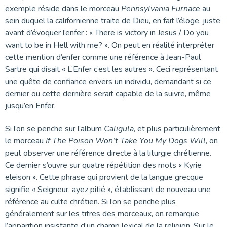
exemple réside dans le morceau
Pennsylvania Furnace
au
sein duquel la californienne traite de Dieu, en fait l’éloge, juste
avant d’évoquer l’enfer : « There is victory in Jesus / Do you
want to be in Hell with me? ». On peut en réalité interpréter
cette mention d’enfer comme une référence à Jean-Paul
Sartre qui disait « L’Enfer c’est les autres ». Ceci représentant
une quête de confiance envers un individu, demandant si ce
dernier ou cette dernière serait capable de la suivre, même
jusqu’en Enfer.
Si l’on se penche sur l’album
Caligula
, et plus particulièrement
le morceau
If The Poison Won’t Take You My Dogs Will
, on
peut observer une référence directe à la liturgie chrétienne.
Ce dernier s’ouvre sur quatre répétition des mots « Kyrie
eleison ». Cette phrase qui provient de la langue grecque
signifie « Seigneur, ayez pitié », établissant de nouveau une
référence au culte chrétien. Si l’on se penche plus
généralement sur les titres des morceaux, on remarque
l’apparition insistante d’un champ lexical de la religion. Sur le