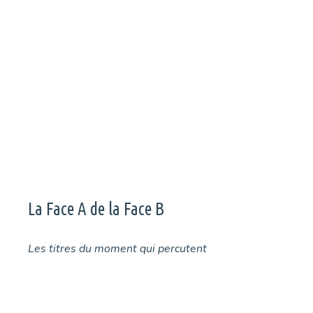
Malik vient de dévoiler son EP, Parenthèse. À cette occasion
l’artiste nous ouvre les portes de ses influences.
Page
Page
Page
Page
←
→
La Face A de la Face B
Les titres du moment qui percutent