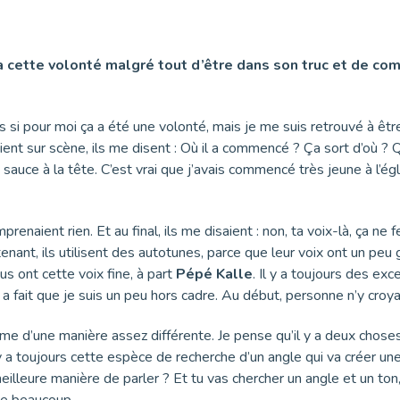
y a cette volonté malgré tout d’être dans son truc et de co
s si pour moi ça a été une volonté, mais je me suis retrouvé à être
ient sur scène, ils me disent : Où il a commencé ? Ça sort d’où ? Q
ma sauce à la tête. C’est vrai que j’avais commencé très jeune à l’é
prenaient rien. Et au final, ils me disaient : non, ta voix-là, ça ne
nant, ils utilisent des autotunes, parce que leur voix ont un peu g
us ont cette voix fine, à part
Pépé Kalle
. Il y a toujours des ex
qui a fait que je suis un peu hors cadre. Au début, personne n’y cro
me d’une manière assez différente. Je pense qu’il y a deux choses 
l y a toujours cette espèce de recherche d’un angle qui va créer une
eilleure manière de parler ? Et tu vas chercher un angle et un ton,
me beaucoup.