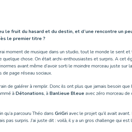
 peu le fruit du hasard et du destin, et d’une rencontre un p
ès le premier titre ?
vrai moment de musique dans un studio, tout le monde le sent et t
e quelque chose. On était archi-enthousiastes et surpris. A cet éga
s énormes avant même d’avoir sorti le moindre morceau juste sur
s de page réseau sociaux.
 train de galérer à remplir. Donc ils ont plus que jamais besoin que
grammé à
Détonations
, à
Banlieue Bleue
avec zéro morceau de di
emin qu’a parcouru Théo dans
GriGri
avec le projet qu’il avait avant
s pas surpris. J’ai juste dit : voilà, il y a un gros challenge qui est 