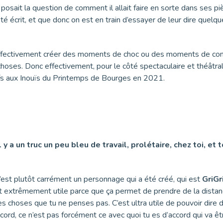
 posait la question de comment il allait faire en sorte dans ses pi
té écrit, et que donc on est en train d’essayer de leur dire quelqu
effectivement créer des moments de choc ou des moments de contras
ses. Donc effectivement, pour le côté spectaculaire et théâtral, c’e
fs aux Inouïs du Printemps de Bourges en 2021.
 y a un truc un peu bleu de travail, prolétaire, chez toi, et
c’est plutôt carrément un personnage qui a été créé, qui est
Gri
Gr
st extrêmement utile parce que ça permet de prendre de la distanc
es choses que tu ne penses pas. C’est ultra utile de pouvoir dire 
ccord, ce n’est pas forcément ce avec quoi tu es d’accord qui va êt