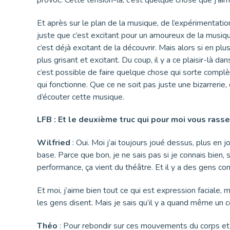
Et après sur le plan de la musique, de l’expérimentatio
juste que c’est excitant pour un amoureux de la musiq
c’est déjà excitant de la découvrir. Mais alors si en plu
plus grisant et excitant. Du coup, il y a ce plaisir-là da
c’est possible de faire quelque chose qui sorte compl
qui fonctionne. Que ce ne soit pas juste une bizarrerie, 
d’écouter cette musique.
LFB : Et le deuxième truc qui pour moi vous rasse
Wilfried
: Oui. Moi j’ai toujours joué dessus, plus en 
base. Parce que bon, je ne sais pas si je connais bien,
performance, ça vient du théâtre. Et il y a des gens 
Et moi, j’aime bien tout ce qui est expression faciale, 
les gens disent. Mais je sais qu’il y a quand même un 
Théo
: Pour rebondir sur ces mouvements du corps et l’ex