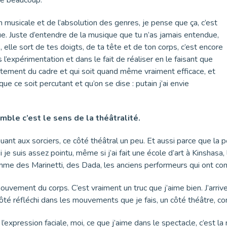
n musicale et de l’absolution des genres, je pense que ça, c’est
ue. Juste d’entendre de la musique que tu n’as jamais entendue,
s, elle sort de tes doigts, de ta tête et de ton corps, c’est encore
ns l’expérimentation et dans le fait de réaliser en le faisant que
ètement du cadre et qui soit quand même vraiment efficace, et
que ce soit percutant et qu’on se dise : putain j’ai envie
mble c’est le sens de la théâtralité.
jouant aux sorciers, ce côté théâtral un peu. Et aussi parce que la
 si je suis assez pointu, même si j’ai fait une école d’art à Kinsh
comme des Marinetti, des Dada, les anciens performeurs qui ont co
mouvement du corps. C’est vraiment un truc que j’aime bien. J’arriv
côté réfléchi dans les mouvements que je fais, un côté théâtre, c
pression faciale, moi, ce que j’aime dans le spectacle, c’est la nar