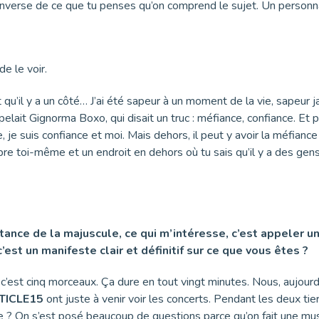
l’inverse de ce que tu penses qu’on comprend le sujet. Un personn
de le voir.
 qu’il y a un côté… J’ai été sapeur à un moment de la vie, sapeur j
appelait Gignorma Boxo, qui disait un truc : méfiance, confiance. Et 
je suis confiance et moi. Mais dehors, il peut y avoir la méfiance 
ibre toi-même et un endroit en dehors où tu sais qu’il y a des gens
rtance de la majuscule, ce qui m’intéresse, c’est appeler 
est un manifeste clair et définitif sur ce que vous êtes ?
, c’est cinq morceaux. Ça dure en tout vingt minutes. Nous, aujourd
TICLE15
ont juste à venir voir les concerts. Pendant les deux tie
 ? On s’est posé beaucoup de questions parce qu’on fait une mu