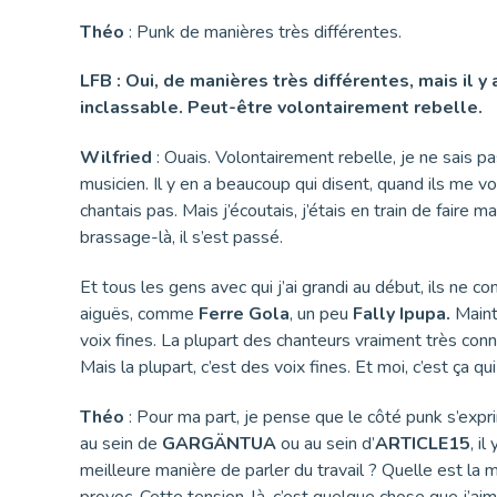
Théo
: Punk de manières très différentes.
LFB : Oui, de manières très différentes, mais il 
inclassable. Peut-être volontairement rebelle.
Wilfried
: Ouais. Volontairement rebelle, je ne sais pa
musicien. Il y en a beaucoup qui disent, quand ils me vo
chantais pas. Mais j’écoutais, j’étais en train de faire 
brassage-là, il s’est passé.
Et tous les gens avec qui j’ai grandi au début, ils ne com
aiguës, comme
Ferre Gola
, un peu
Fally Ipupa.
Mainte
voix fines. La plupart des chanteurs vraiment très conn
Mais la plupart, c’est des voix fines. Et moi, c’est ça 
Théo
: Pour ma part, je pense que le côté punk s’expri
au sein de
GARGÄNTUA
ou au sein d’
ARTICLE15
, i
meilleure manière de parler du travail ? Quelle est la m
provoc. Cette tension-là, c’est quelque chose que j’ai