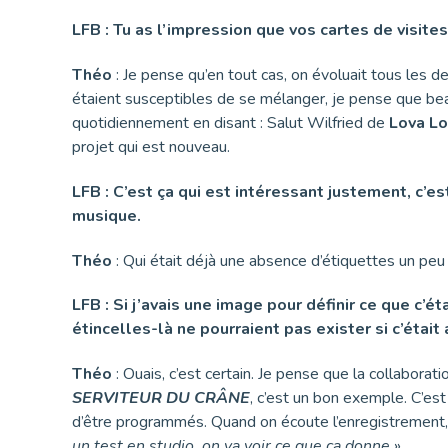
LFB : Tu as l’impression que vos cartes de visite
Théo
: Je pense qu’en tout cas, on évoluait tous les 
étaient susceptibles de se mélanger, je pense que bea
quotidiennement en disant : Salut Wilfried de
Lova L
projet qui est nouveau.
LFB : C’est ça qui est intéressant justement, c’
musique.
Théo
: Qui était déjà une absence d’étiquettes un pe
LFB : Si j’avais une image pour définir ce que c’é
étincelles-là ne pourraient pas exister si c’était 
Théo
: Ouais, c’est certain. Je pense que la collaborati
SERVITEUR DU CRÂNE
, c’est un bon exemple. C’est
d’être programmés. Quand on écoute l’enregistrement
un test en studio, on va voir ce que ça donne
».