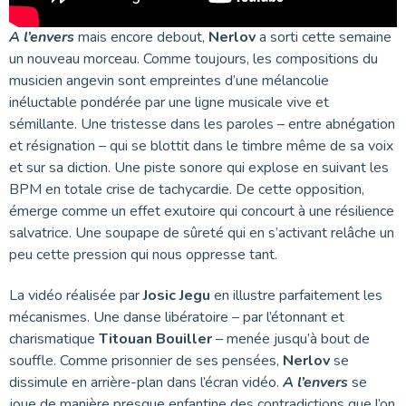
A l’envers
mais encore debout,
Nerlov
a sorti cette semaine
un nouveau morceau. Comme toujours, les compositions du
musicien angevin sont empreintes d’une mélancolie
inéluctable pondérée par une ligne musicale vive et
sémillante. Une tristesse dans les paroles – entre abnégation
et résignation – qui se blottit dans le timbre même de sa voix
et sur sa diction. Une piste sonore qui explose en suivant les
BPM en totale crise de tachycardie. De cette opposition,
émerge comme un effet exutoire qui concourt à une résilience
salvatrice. Une soupape de sûreté qui en s’activant relâche un
peu cette pression qui nous oppresse tant.
La vidéo réalisée par
Josic Jegu
en illustre parfaitement les
mécanismes. Une danse libératoire – par l’étonnant et
charismatique
Titouan Bouiller
– menée jusqu’à bout de
souffle. Comme prisonnier de ses pensées,
Nerlov
se
dissimule en arrière-plan dans l’écran vidéo.
A l’envers
se
joue de manière presque enfantine des contradictions que l’on