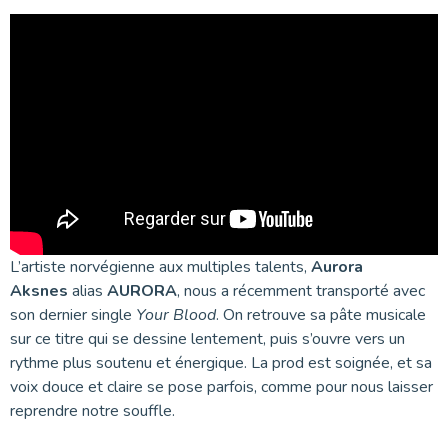
L’artiste norvégienne aux multiples talents,
Aurora
Aksnes
alias
AURORA
, nous a récemment transporté avec
son dernier single
Your Blood
. On retrouve sa pâte musicale
sur ce titre qui se dessine lentement, puis s’ouvre vers un
rythme plus soutenu et énergique. La prod est soignée, et sa
voix douce et claire se pose parfois, comme pour nous laisser
reprendre notre souffle.