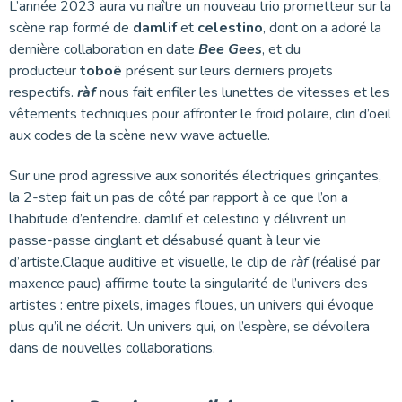
L’année 2023 aura vu naître un nouveau trio prometteur sur la
scène rap formé de
damlif
et
celestino
, dont on a adoré la
dernière collaboration en date
Bee Gees
, et du
producteur
toboë
présent sur leurs derniers projets
respectifs.
ràf
nous fait enfiler les lunettes de vitesses et les
vêtements techniques pour affronter le froid polaire, clin d’oeil
aux codes de la scène new wave actuelle.
Sur une prod agressive aux sonorités électriques grinçantes,
la 2-step fait un pas de côté par rapport à ce que l’on a
l’habitude d’entendre. damlif et celestino y délivrent un
passe-passe cinglant et désabusé quant à leur vie
d’artiste.Claque auditive et visuelle, le clip de
ràf
(réalisé par
maxence pauc) affirme toute la singularité de l’univers des
artistes : entre pixels, images floues, un univers qui évoque
plus qu’il ne décrit. Un univers qui, on l’espère, se dévoilera
dans de nouvelles collaborations.