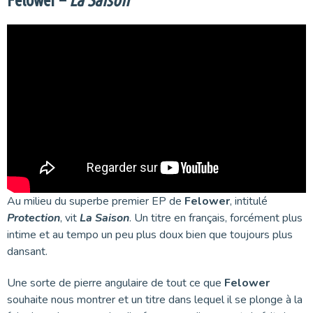
Felower –
La Saison
Au milieu du superbe premier EP de
Felower
, intitulé
Protection
, vit
La Saison
. Un titre en français, forcément plus
intime et au tempo un peu plus doux bien que toujours plus
dansant.
Une sorte de pierre angulaire de tout ce que
Felower
souhaite nous montrer et un titre dans lequel il se plonge à la