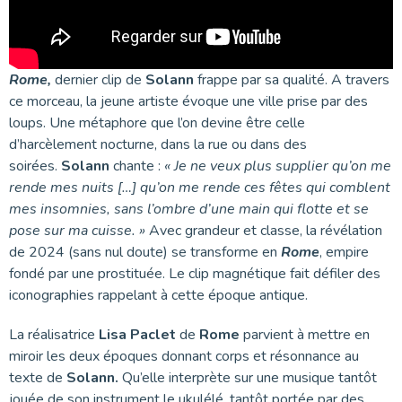
Rome,
dernier clip de
Solann
frappe par sa qualité. A travers
ce morceau, la jeune artiste évoque une ville prise par des
loups. Une métaphore que l’on devine être celle
d’harcèlement nocturne, dans la rue ou dans des
soirées.
Solann
chante :
« Je ne veux plus supplier qu’on me
rende mes nuits […] qu’on me rende ces fêtes qui comblent
mes insomnies, sans l’ombre d’une main qui flotte et se
pose sur ma cuisse. »
Avec grandeur et classe, la révélation
de 2024 (sans nul doute) se transforme en
Rome
, empire
fondé par une prostituée. Le clip magnétique fait défiler des
iconographies rappelant à cette époque antique.
La réalisatrice
Lisa Paclet
de
Rome
parvient à mettre en
miroir les deux époques donnant corps et résonnance au
texte de
Solann.
Qu’elle interprète sur une musique tantôt
jouée de son instrument le ukulélé, tantôt portée par des