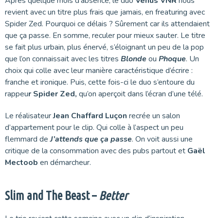
Après quelque mois d’absence, le duo
Venus VNR
nous
revient avec un titre plus frais que jamais, en freaturing avec
Spider Zed. Pourquoi ce délais ? Sûrement car ils attendaient
que ça passe. En somme, reculer pour mieux sauter. Le titre
se fait plus urbain, plus énervé, s’éloignant un peu de la pop
que l’on connaissait avec les titres
Blonde
ou
Phoque
. Un
choix qui colle avec leur manière caractéristique d’écrire :
franche et ironique. Puis, cette fois-ci le duo s’entoure du
rappeu
r Spider Zed,
qu’on aperçoit dans l’écran d’une télé.
Le réalisateur
Jean Chaffard Luçon
recrée un salon
d’appartement pour le clip. Qui colle à l’aspect un peu
flemmard de
J’attends que ça passe
. On voit aussi une
critique de la consommation avec des pubs partout et
Gaël
Mectoob
en démarcheur.
Slim and The Beast –
Better