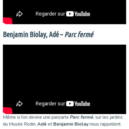
Benjamin Biolay, Adé –
Parc fermé
Même si l’on devine une pancarte
Parc fermé
, sur les jardins
du Musée Rodin,
Adé
et
Benjamin Biolay
nous rappellent