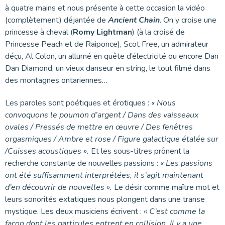
à quatre mains et nous présente à cette occasion la vidéo
(complètement) déjantée de
Ancient Chain
. On y croise une
princesse à cheval (
Romy Lightman
) (à la croisé de
Princesse Peach et de Raiponce), Scot Free, un admirateur
déçu, Al Colon, un allumé en quête d’électricité ou encore Dan
Dan Diamond, un vieux danseur en string, le tout filmé dans
des montagnes ontariennes…
Les paroles sont poétiques et érotiques :
« Nous
convoquons le poumon d’argent / Dans des vaisseaux
ovales / Pressés de mettre en œuvre / Des fenêtres
orgasmiques / Ambre et rose / Figure galactique étalée sur
/Cuisses acoustiques ».
Et les sous-titres prônent la
recherche constante de nouvelles passions :
« Les passions
ont été suffisamment interprétées, il s’agit maintenant
d’en découvrir de nouvelles ».
Le désir comme maître mot et
leurs sonorités extatiques nous plongent dans une transe
mystique. Les deux musiciens écrivent : «
C’est comme la
façon dont les particules entrent en collision. Il y a une