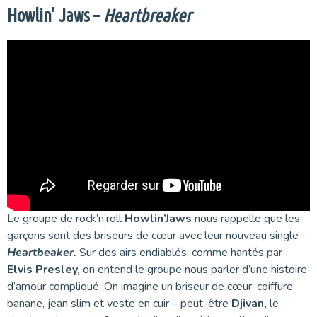
Howlin’ Jaws –
Heartbreaker
Le groupe de rock’n’roll
Howlin’Jaws
nous rappelle que les
garçons sont des briseurs de cœur avec leur nouveau single
Heartbeaker.
Sur des airs endiablés, comme hantés par
Elvis Presley,
on entend le groupe nous parler d’une histoire
d’amour compliqué. On imagine un briseur de cœur, coiffure
banane, jean slim et veste en cuir – peut-être
Djivan,
le