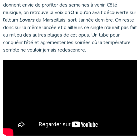
donnent envie de profiter des semaines à venir. Côté
musique, on retrouve la voix d
’iOni
qu’on avait découverte sur
l’album
Lovers
du Marseillais, sorti l’année dernière. On reste
donc sur la même lancée et d’ailleurs ce single n’aurait pas fait
au milieu des autres plages de cet opus. Un tube pour
conquérir l’été et agrémenter les soirées où la température
semble ne vouloir jamais redescendre.