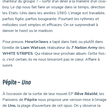
chanteur du groupe ? – sortir d’un diner à la manière d’un cow-
boy. Le clip nous fait faire un voyage dans le temps, direction
les Etats-Unis dans les années 1960. L’image est travaillée,
parfois figée, parfois bougeante. Pourtant les rythmes et
mélodies sont simples et efficaces. On se surprendrait à
danser le twist ou le madison.
Pour preuve,
Howlin’Jaws
a tapé dans l’œil, ou plutôt dans
l’oreille de
Liam Watson
, réalisateur du
7 Nation Army
des
WHITE STRIPES
. Qui réalise leur prochain album. Cette fois-
ci, c’est certain, ils ne nous briseront pas le cœur. Affaire à
suivre.
Pépite –
Uno
À l’occasion de la sortie de leur nouvel EP
Rêve Réalité
, les
Parisiens de
Pépite
nous propose une version mise à l’image
de
Uno,
la plage d’ouverture de cet opus. On y observe la