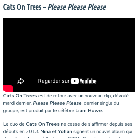
Cats On Trees –
Please Please Please
Cats On Trees
est de retour avec un nouveau clip, dévoilé
mardi dernier.
Please Please Please
, dernier single du
groupe, est produit par le célèbre
Liam Howe
.
Le duo de
Cats On Trees
ne cesse de s’affirmer depuis ses
débuts en 2013.
Nina
et
Yohan
signent un nouvel album qui