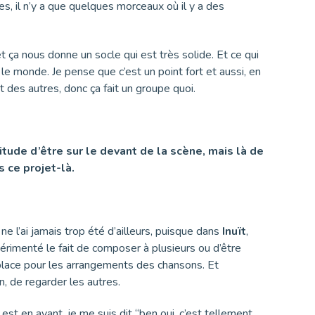
nces, il n’y a que quelques morceaux où il y a des
 ça nous donne un socle qui est très solide. Et ce qui
le monde. Je pense que c’est un point fort et aussi, en
 des autres, donc ça fait un groupe quoi.
bitude d’être sur le devant de la scène, mais là de
s ce projet-là.
e l’ai jamais trop été d’ailleurs, puisque dans
Inuït
,
érimenté le fait de composer à plusieurs ou d’être
 place pour les arrangements des chansons. Et
en, de regarder les autres.
ui est en avant, je me suis dit “ben oui, c’est tellement