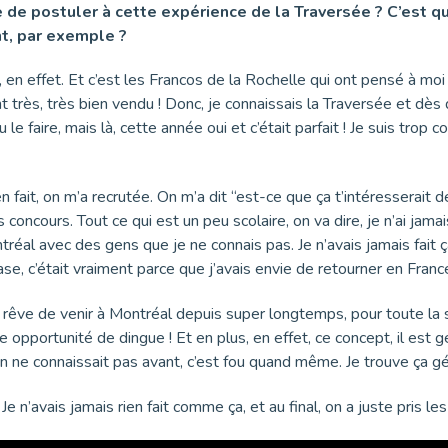
ie de postuler à cette expérience de la Traversée ? C’est q
t, par exemple ?
 en effet. Et c’est les Francos de la Rochelle qui ont pensé à mo
nt très, très bien vendu ! Donc, je connaissais la Traversée et dès
 le faire, mais là, cette année oui et c’était parfait ! Je suis trop 
fait, on m’a recrutée. On m’a dit “est-ce que ça t’intéresserait de 
oncours. Tout ce qui est un peu scolaire, on va dire, je n’ai jamai
réal avec des gens que je ne connais pas. Je n’avais jamais fai
se, c’était vraiment parce que j’avais envie de retourner en France 
n rêve de venir à Montréal depuis super longtemps, pour toute la
une opportunité de dingue ! Et en plus, en effet, ce concept, il est 
on ne connaissait pas avant, c’est fou quand même. Je trouve ça gén
Je n’avais jamais rien fait comme ça, et au final, on a juste pris l