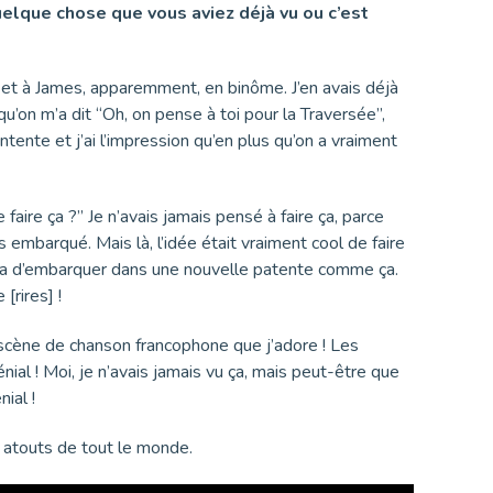
uelque chose que vous aviez déjà vu ou c’est
i et à James, apparemment, en binôme. J’en avais déjà
 qu’on m’a dit “Oh, on pense à toi pour la Traversée”,
contente et j’ai l’impression qu’en plus qu’on a vraiment
faire ça ?” Je n’avais jamais pensé à faire ça, parce
s embarqué. Mais là, l’idée était vraiment cool de faire
t ça d’embarquer dans une nouvelle patente comme ça.
[rires] !
 scène de chanson francophone que j’adore ! Les
génial ! Moi, je n’avais jamais vu ça, mais peut-être que
ial !
es atouts de tout le monde.