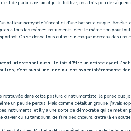
, c’est de partir dans un objectif full live, on a très peu de séque
 batteur incroyable Vincent et d’une bassiste dingue, Amélie, et
squ’on a tous les mêmes instruments, c’est le même son pour tout 
t important. On se donne tous autant sur chaque morceau des uns et
ncept intéressant aussi, le fait d’être un artiste ayant l’ha
autres, c’est aussi une idée qui est hyper intéressante dan
 retrouvée dans cette posture d’instrumentiste. Je pense que je n
 même un peu de percus. Mais comme c’était un groupe, j’avais exp
des instruments, et il y a une sorte de démocratie qui se met en
e le clavier ou au tambourin, de faire des chœurs, d’être là en souti
er. Quand
Audrey Miche
l a dit qu’on était au service de l’artiste q