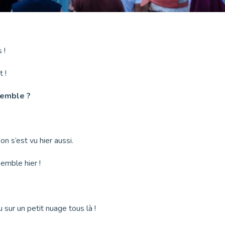
s !
 !
semble ?
 s’est vu hier aussi.
emble hier !
 sur un petit nuage tous là !