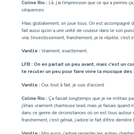
Coline Rio :
Là, j’ai l’impression que ce qui a permis ça
séquences.
Mais globalement, on joue tous. On est accompagné d’un
fait aussi qu’on a une unité de couleur dans le son pui
vrai, l’investissement, franchement, je le répète, c’es
Vanille :
Vraiment, exactement.
LFB : On en parlait un peu avant, mais c’est un co
te reculer un peu pour faire vivre la musique des 
Vanille :
Oui, tout à fait, je suis d’accord.
Coline Rio :
Ça faisait longtemps que je ne m’étais pas
j’étais vraiment chanteuse lead, mais je faisais quand
dans ce genre de circonstances où on est tous autour 
franchement, c’est génial, j’adore le fait d’être derrièr
Vanille :
Moi aussi, j’adore regarder les autres chant