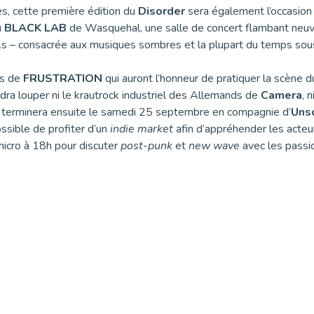
s, cette première édition du
Disorder
sera également l’occasion 
u
BLACK LAB
de Wasquehal, une salle de concert flambant neuve
ne.s – consacrée aux musiques sombres et la plupart du temps so
ns de
FRUSTRATION
qui auront l’honneur de pratiquer la scène d
audra louper ni le krautrock industriel des Allemands de
Camera
, 
se terminera ensuite le samedi 25 septembre en compagnie d’
Uns
ossible de profiter d’un
indie market
afin d’appréhender les acteur
 micro à 18h pour discuter
post-punk
et
new wave
avec les passio