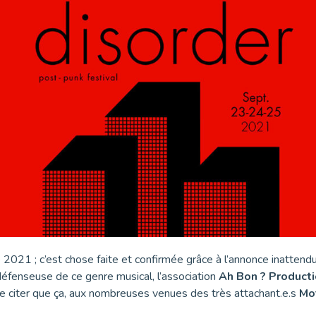
2021 ; c’est chose faite et confirmée grâce à l’annonce inattendue
éfenseuse de ce genre musical, l’association
Ah Bon ? Product
ne citer que ça, aux nombreuses venues des très attachant.e.s
Mo