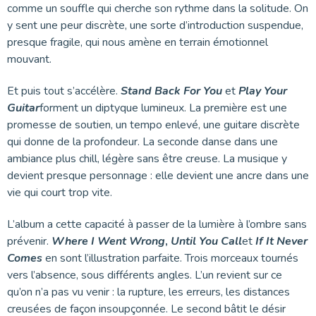
comme un souffle qui cherche son rythme dans la solitude. On
y sent une peur discrète, une sorte d’introduction suspendue,
presque fragile, qui nous amène en terrain émotionnel
mouvant.
Et puis tout s’accélère.
Stand Back For You
et
Play Your
Guitar
forment un diptyque lumineux. La première est une
promesse de soutien, un tempo enlevé, une guitare discrète
qui donne de la profondeur. La seconde danse dans une
ambiance plus chill, légère sans être creuse. La musique y
devient presque personnage : elle devient une ancre dans une
vie qui court trop vite.
L’album a cette capacité à passer de la lumière à l’ombre sans
prévenir.
Where I Went Wrong
,
Until You Call
et
If It Never
Comes
en sont l’illustration parfaite. Trois morceaux tournés
vers l’absence, sous différents angles. L’un revient sur ce
qu’on n’a pas vu venir : la rupture, les erreurs, les distances
creusées de façon insoupçonnée. Le second bâtit le désir