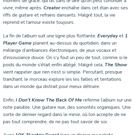
moment de grâce, qui dit sans le dire qu’on peut continuer à
vivre, même après.
Creator
enchaîne dans cet élan avec ses
riffs de guitare et refrains dansants. Malgré tout, la vie
reprend et l’amour existe toujours.
La fin de l’album suit une ligne plus flottante.
Everyday
et
1
Player Game
planent au-dessus du quotidien, dans un
mélange d’ambiances électroniques, de jeux vocaux et
d’insouciance douce. On s’y fout un peu de tout, comme si le
poids du monde s’était enfin allégé. Malgré cela,
The Show
vient rappeler que rien n’est si simple. Percutant, presque
tranchant, le morceau explore les les failles et tentations
dans un monde qui distrait pour mieux détruire.
Enfin,
I Don’t Know The Back Of Me
referme l’album sur une
note paisible. Une guitare nue, des sonorités organiques. Une
sorte de dernier regard dans le miroir, où l’on accepte de ne
pas tout comprendre, de ne pas tout savoir de soi.