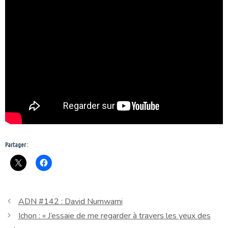
Partager :
ADN #142 : David Numwami
Ichon : « J’essaie de me regarder à travers les yeux des