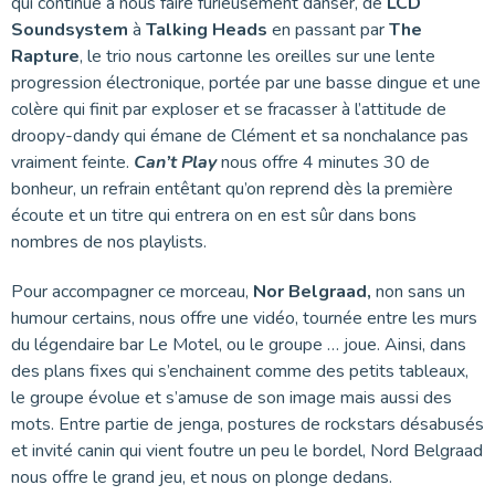
qui continue à nous faire furieusement danser, de
LCD
Soundsystem
à
Talking Heads
en passant par
The
Rapture
, le trio nous cartonne les oreilles sur une lente
progression électronique, portée par une basse dingue et une
colère qui finit par exploser et se fracasser à l’attitude de
droopy-dandy qui émane de Clément et sa nonchalance pas
vraiment feinte.
Can’t Play
nous offre 4 minutes 30 de
bonheur, un refrain entêtant qu’on reprend dès la première
écoute et un titre qui entrera on en est sûr dans bons
nombres de nos playlists.
Pour accompagner ce morceau,
Nor Belgraad,
non sans un
humour certains, nous offre une vidéo, tournée entre les murs
du légendaire bar Le Motel, ou le groupe … joue. Ainsi, dans
des plans fixes qui s’enchainent comme des petits tableaux,
le groupe évolue et s’amuse de son image mais aussi des
mots. Entre partie de jenga, postures de rockstars désabusés
et invité canin qui vient foutre un peu le bordel, Nord Belgraad
nous offre le grand jeu, et nous on plonge dedans.