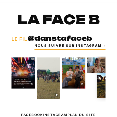
LA FACE B
@danstafaceb
LE FIL
NOUS SUIVRE SUR INSTAGRAM
→
⧉
⧉
⧉
▶
FACEBOOK
INSTAGRAM
PLAN DU SITE