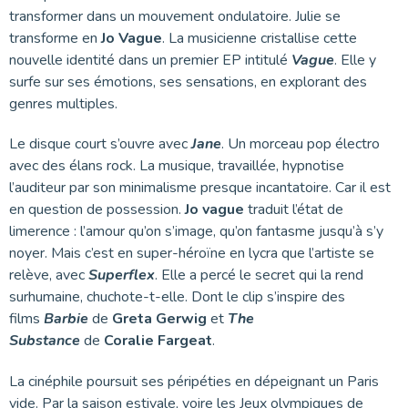
transformer dans un mouvement ondulatoire. Julie se
transforme en
Jo Vague
. La musicienne cristallise cette
nouvelle identité dans un premier EP intitulé
Vague
. Elle y
surfe sur ses émotions, ses sensations, en explorant des
genres multiples.
Le disque court s’ouvre avec
Jane
. Un morceau pop électro
avec des élans rock. La musique, travaillée, hypnotise
l’auditeur par son minimalisme presque incantatoire. Car il est
en question de possession.
Jo vague
traduit l’état de
limerence : l’amour qu’on s’image, qu’on fantasme jusqu’à s’y
noyer. Mais c’est en super-héroïne en lycra que l’artiste se
relève, avec
Superflex
. Elle a percé le secret qui la rend
surhumaine, chuchote-t-elle. Dont le clip s’inspire des
films
Barbie
de
Greta Gerwig
et
The
Substance
de
Coralie Fargeat
.
La cinéphile poursuit ses péripéties en dépeignant un Paris
vide. Par la saison estivale, voire les Jeux olympiques de