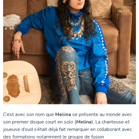
C’est avec son nom que
Melina
se présente au monde avec
son premier disque court en solo (
Melina
). La chanteuse et
joueuse d’oud s’était déjà fait remarquer en collaborant avec
des formations notamment le groupe de fusion