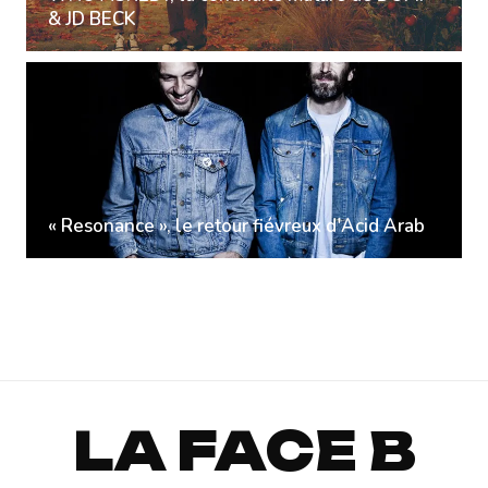
& JD BECK
« Resonance », le retour fiévreux d'Acid Arab
LA FACE B