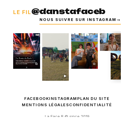
@danstafaceb
LE FIL
NOUS SUIVRE SUR INSTAGRAM
→
⧉
⧉
⧉
▶
FACEBOOK
INSTAGRAM
PLAN DU SITE
MENTIONS LÉGALES
CONFIDENTIALITÉ
La Face B © since 2019