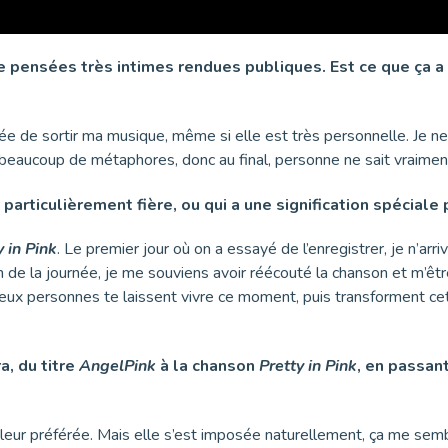
 pensées très intimes rendues publiques. Est ce que ça a é
idée de sortir ma musique, même si elle est très personnelle. Je n
se beaucoup de métaphores, donc au final, personne ne sait vraiment
particulièrement fière, ou qui a une signification spéciale 
y in Pink
. Le premier jour où on a essayé de l’enregistrer, je n’arr
in de la journée, je me souviens avoir réécouté la chanson et m’êtr
eux personnes te laissent vivre ce moment, puis transforment ce
a, du titre
AngelPink
à la chanson
Pretty in Pink
, en passan
r préférée. Mais elle s’est imposée naturellement, ça me sembl