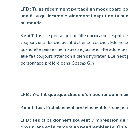
LFB : Tu as récemment partagé un moodboard pour 
une fille qui incarne pleinement l’esprit de ta m
au monde.
Keni Titus :
Je pense qu’une fille qui incarne l’esprit d’
toujours une douche avant d’aller se coucher. Elle ne 
quand elle passe une mauvaise journée. Elle adore les 
elle fait toujours attention à bien s’hydrater. Elle n’e
personnage préféré dans
Gossip Girl
.
LFB : Y-a t’il quelque chose d’un peu random mai
Keni Titus :
Probablement rire tellement fort que je fin
LFB : Tes clips donnent souvent l’impression de 
gros plans et la caméra un peu tremblante. On a 