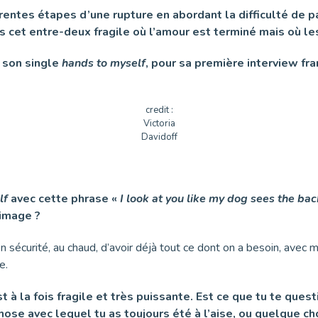
érentes étapes d’une rupture en abordant la difficulté de 
ans cet entre-deux fragile où l’amour est terminé mais où l
e son single
hands to myself
, pour sa première interview fra
credit :
Victoria
Davidoff
lf
avec cette phrase «
I look at you like my dog sees the ba
 image ?
n sécurité, au chaud, d’avoir déjà tout ce dont on a besoin, avec m
e.
t à la fois fragile et très puissante. Est ce que tu te quest
chose avec lequel tu as toujours été à l’aise, ou quelque c