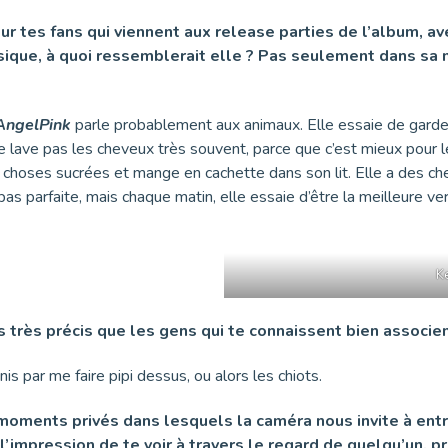
tes fans qui viennent aux release parties de l’album, ave
usique, à quoi ressemblerait elle ? Pas seulement dans sa 
AngelPink
parle probablement aux animaux. Elle essaie de garde
se lave pas les cheveux très souvent, parce que c’est mieux pour 
choses sucrées et mange en cachette dans son lit. Elle a des che
st pas parfaite, mais chaque matin, elle essaie d’être la meilleure
Ke
s très précis que les gens qui te connaissent bien associe
is par me faire pipi dessus, ou alors les chiots.
moments privés dans lesquels la caméra nous invite à entre
l’impression de te voir à travers le regard de quelqu’un, 