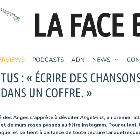
LA FACE 
ERVIEWS
PODCASTS
ADN
NEWS
CON
TUS : « ÉCRIRE DES CHANSON
DANS UN COFFRE. »
té des Anges s’apprête à dévoiler
AngelPink
, un premier a
 de murs roses passés au filtre Instagram. Pour autant, le
oque, et se tient à distance de toute lecture lanadelresqu