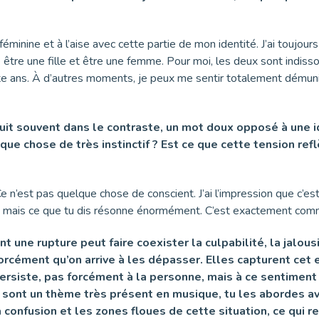
éminine et à l’aise avec cette partie de mon identité. J’ai toujour
re être une fille et être une femme. Pour moi, les deux sont indiss
ante ans. À d’autres moments, je peux me sentir totalement démunie
ruit souvent dans le contraste, un mot doux opposé à une i
ue chose de très instinctif ? Est ce que cette tension ref
n’est pas quelque chose de conscient. J’ai l’impression que c’est
 mais ce que tu dis résonne énormément. C’est exactement comme 
 une rupture peut faire coexister la culpabilité, la jalousi
forcément qu’on arrive à les dépasser. Elles capturent cet
ersiste, pas forcément à la personne, mais à ce sentiment d
s sont un thème très présent en musique, tu les abordes a
confusion et les zones floues de cette situation, ce qui r