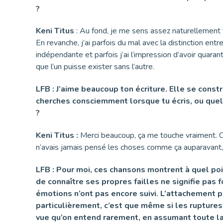
?
Keni Titus
: Au fond, je me sens assez naturellement f
En revanche, j’ai parfois du mal avec la distinction ent
indépendante et parfois j’ai l’impression d’avoir quar
que l’un puisse exister sans l’autre.
LFB : J’aime beaucoup ton écriture. Elle se const
cherches consciemment lorsque tu écris, ou quelq
?
Keni Titus :
Merci beaucoup, ça me touche vraiment. Ce 
n’avais jamais pensé les choses comme ça auparavant,
LFB : Pour moi, ces chansons montrent à quel point
de connaître ses propres failles ne signifie pas 
émotions n’ont pas encore suivi. L’attachement p
particulièrement, c’est que même si les rupture
vue qu’on entend rarement, en assumant toute la 