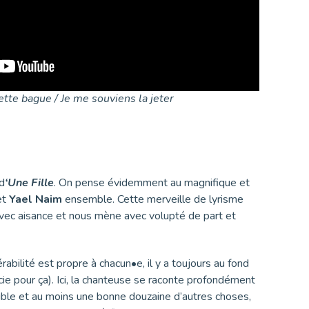
cette bague / Je me souviens la jeter
 d
‘Une Fille
. On pense évidemment au magnifique et
et
Yael Naim
ensemble. Cette merveille de lyrisme
 avec aisance et nous mène avec volupté de part et
abilité est propre à chacun•e, il y a toujours au fond
ie pour ça). Ici, la chanteuse se raconte profondément
ensible et au moins une bonne douzaine d’autres choses,