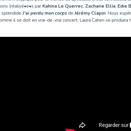
ions (réalisé•e•s par
Kahina Le Querrec
,
Zacharie Ellia
,
Edie 
u splendide
J’ai perdu mon corps
de
Jérémy Clapin
. Nous espé
comme il se doit en vrai-de-vrai concert. Laura Cahen se produ