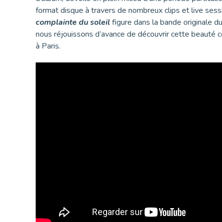
format disque à travers de nombreux clips et live sess
complainte du soleil
figure dans la bande originale d
nous réjouissons d’avance de découvrir cette beauté 
à Paris.