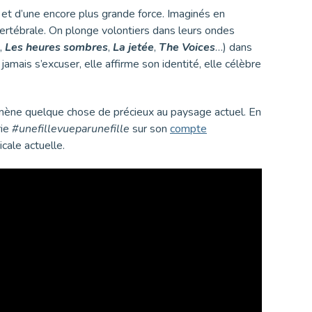
et d’une encore plus grande force. Imaginés en
vertébrale. On plonge volontiers dans leurs ondes
,
Les heures sombres
,
La jetée
,
The Voices
…) dans
jamais s’excuser, elle affirme son identité, elle célèbre
ène quelque chose de précieux au paysage actuel. En
rie
#unefillevueparunefille
sur son
compte
cale actuelle.