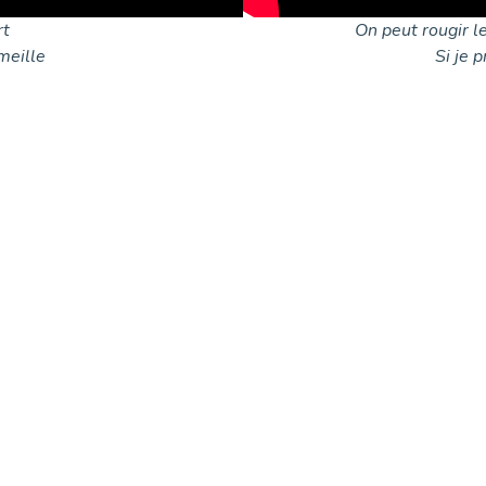
rt
On peut rougir le
meille
Si je 