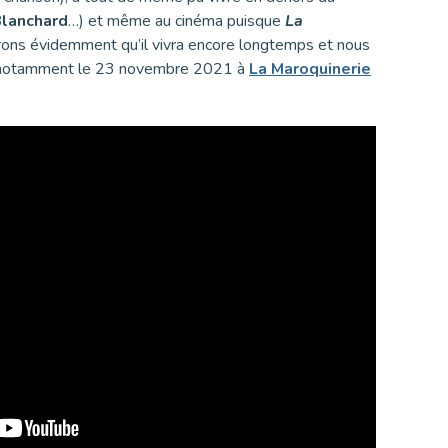
Blanchard
…) et même au cinéma puisque
La
rons évidemment qu’il vivra encore longtemps et nous
ira notamment le 23 novembre 2021 à
La Maroquinerie