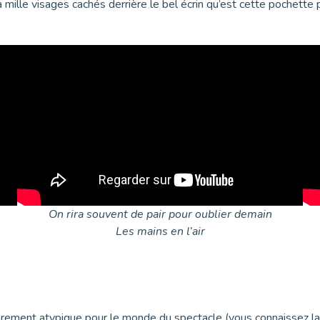
mille visages cachés derrière le bel écrin qu’est cette pochette
On rira souvent de pair pour oublier demain
Les mains en l’air
ulièrement atypique pour le monde du spectacle (vous connaissez l