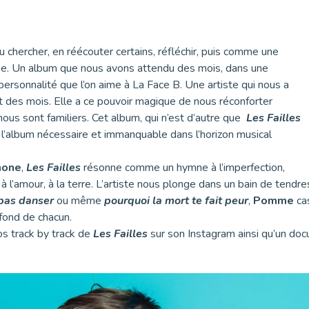
llu chercher, en réécouter certains, réfléchir, puis comme une
sée. Un album que nous avons attendu des mois, dans une
ersonnalité que l’on aime à La Face B. Une artiste qui nous a
nt des mois. Elle a ce pouvoir magique de nous réconforter
 nous sont familiers. Cet album, qui n’est d’autre que
Les Failles
l’album nécessaire et immanquable dans l’horizon musical
mone
,
Les Failles
résonne comme un hymne à l’imperfection,
 à l’amour, à la terre. L’artiste nous plonge dans un bain de tend
 pas danser
ou même
pourquoi la mort te fait peur
,
Pomme
cas
ofond de chacun.
os track by track de
Les Failles
sur son Instagram ainsi qu’un doc