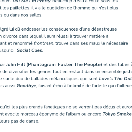
 album
Tell Me I’m Pretty
, beaucoup d’eau a coulé sous les
t les paillettes, il y a le quotidien de l’homme qui n’est plus
ns ou dans nos salles.
algré lui dû endosser les conséquences d’une désastreuse
divorce dans lequel il aura réussi à trouver matière à
élirant et renommé
frontman
, trouve dans ses maux le nécessaire
squ’ici :
Social
Cues
.
 par
John Hill
(
Phantogram
,
Foster The People
) et des tubes à
e de diversifier les genres tout en restant dans un ensemble juste
sse sur le duo de ballades mélancoliques que sont
Love’s The On
is aussi
Goodbye
, faisant écho à l’intimité de l’artiste qui d’ailleu
qu’ici, les plus grands fanatiques ne se verront pas déçus et aur
t avec le morceau éponyme de l’album ou encore
Tokyo Smoke
lleurs pas de danse.