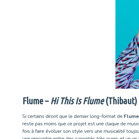
Flume –
Hi This Is Flume
(Thibaut)
Si certains diront que le dernier long-format de
Flume
reste pas moins que ce projet est une claque de musiq
fois à faire évoluer son style vers une musicalité touj
une rencontre entre des sonorités très pures et un un 