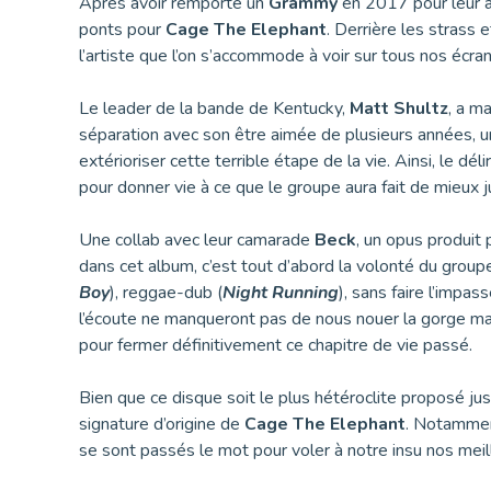
Après avoir remporté un
Grammy
en 2017 pour leur
ponts pour
Cage The Elephant
. Derrière les strass e
l’artiste que l’on s’accommode à voir sur tous nos écra
Le leader de la bande de Kentucky,
Matt Shultz
, a m
séparation avec son être aimée de plusieurs années, un 
extérioriser cette terrible étape de la vie. Ainsi, le d
pour donner vie à ce que le groupe aura fait de mieux ju
Une collab avec leur camarade
Beck
, un opus produit
dans cet album, c’est tout d’abord la volonté du group
Boy
), reggae-dub (
Night Running
), sans faire l’impa
l’écoute ne manqueront pas de nous nouer la gorge ma
pour fermer définitivement ce chapitre de vie passé.
Bien que ce disque soit le plus hétéroclite proposé jus
signature d’origine de
Cage The Elephant
. Notammen
se sont passés le mot pour voler à notre insu nos mei