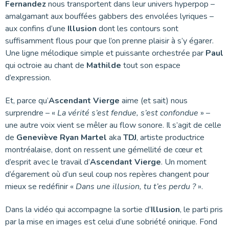
Fernandez
nous transportent dans leur univers hyperpop –
amalgamant aux bouffées gabbers des envolées lyriques –
aux confins d’une
Illusion
dont les contours sont
suffisamment flous pour que l’on prenne plaisir à s’y égarer.
Une ligne mélodique simple et puissante orchestrée par
Paul
qui octroie au chant de
Mathilde
tout son espace
d’expression.
Et, parce qu’
Ascendant Vierge
aime (et sait) nous
surprendre – «
La vérité s’est fendue, s’est confondue
» –
une autre voix vient se mêler au flow sonore. Il s’agit de celle
de
Geneviève Ryan
Martel
aka
TDJ
, artiste productrice
montréalaise, dont on ressent une gémellité de cœur et
d’esprit avec le travail d’
Ascendant Vierge
. Un moment
d’égarement où d’un seul coup nos repères changent pour
mieux se redéfinir «
Dans une illusion, tu t’es perdu ?
».
Dans la vidéo qui accompagne la sortie d’
Illusion
, le parti pris
par la mise en images est celui d’une sobriété onirique. Fond