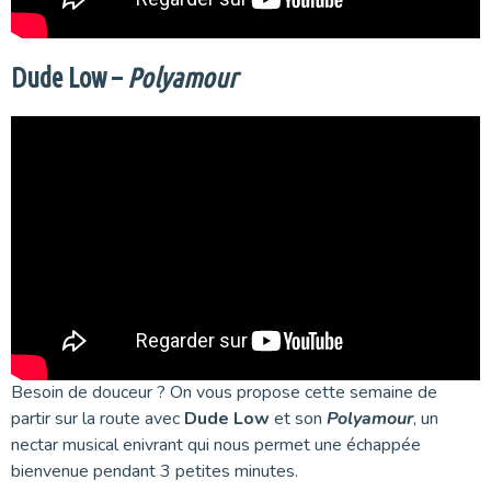
Dude Low –
Polyamour
Besoin de douceur ? On vous propose cette semaine de
partir sur la route avec
Dude
Low
et son
Polyamour
, un
nectar musical enivrant qui nous permet une échappée
bienvenue pendant 3 petites minutes.