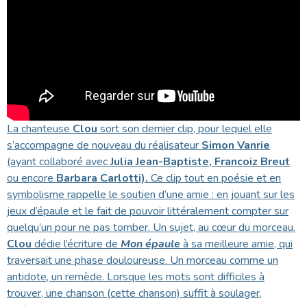
La chanteuse
Clou
sort son dernier clip, pour lequel elle
s’accompagne de nouveau du réalisateur
Simon Vanrie
(ayant collaboré avec
Julia Jean-Baptiste, Francoiz Breut
ou encore
Barbara Carlotti).
Ce clip tout en poésie et en
symbolisme rappelle le soutien d’une amie : en jouant sur les
jeux d’épaule et le fait de pouvoir littéralement compter sur
quelqu’un pour ne pas tomber. Un sujet, au cœur du morceau.
Clou
dédie l’écriture de
Mon épaule
à sa meilleure amie, qui
traversait une phase douloureuse. Un morceau comme un
antidote, un remède. Lorsque les mots sont difficiles à
trouver, une chanson (cette chanson) suffit à soulager,