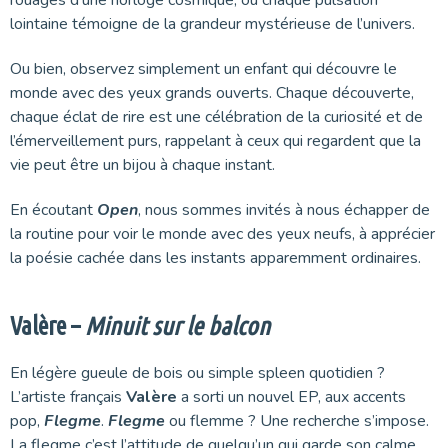
rouages d’une horloge cosmique, où chaque pulsation
lointaine témoigne de la grandeur mystérieuse de l’univers.
Ou bien, observez simplement un enfant qui découvre le
monde avec des yeux grands ouverts. Chaque découverte,
chaque éclat de rire est une célébration de la curiosité et de
l’émerveillement purs, rappelant à ceux qui regardent que la
vie peut être un bijou à chaque instant.
En écoutant
Open
, nous sommes invités à nous échapper de
la routine pour voir le monde avec des yeux neufs, à apprécier
la poésie cachée dans les instants apparemment ordinaires.
Valère –
Minuit sur le balcon
En légère gueule de bois ou simple spleen quotidien ?
L’artiste français
Valère
a sorti un nouvel EP, aux accents
pop,
Flegme
.
Flegme
ou flemme ? Une recherche s’impose.
La flegme c’est l’attitude de quelqu’un qui garde son calme