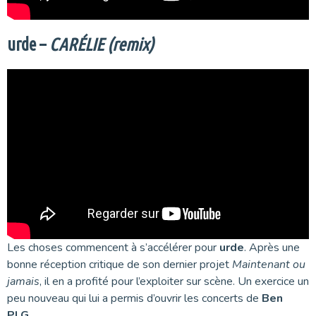
urde –
CARÉLIE (remix)
Les choses commencent à s’accélérer pour
urde
. Après une
bonne réception critique de son dernier projet
Maintenant ou
jamais
, il en a profité pour l’exploiter sur scène. Un exercice un
peu nouveau qui lui a permis d’ouvrir les concerts de
Ben
PLG.