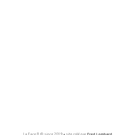
La Face B © since 2019 • site créé par
Fred Lombard