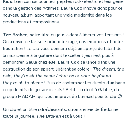
Kids
, bien connus pour leur pépites rock-électro et leur génie
dans la gestion des rythmes.
Laura Cox
innove donc pour ce
nouveau album, apportant une vraie modernité dans les
productions et compositions.
The Broken,
notre titre du jour, aidera à libérer vos tensions !
On a envie de laisser sortir notre rage, nos émotions et notre
frustration ! Le clip vous donnera déjà un aperçu du talent de
la musicienne à la guitare dont l’excellent jeu n’est plus à
démontrer. Seule chez elle,
Laura Cox
se lance dans une
destruction de son appart, libérant sa colère :
The dream, the
pain, they’re all the same / Your boss, your boyfriend,
they’re all to blame
! Puis de contaminer les clients d’un bar à
coup de riffs de guitare incisifs ! Petit clin d’œil à Gabbie, du
groupe
MADAM
, qui s’est improvisée barmaid pour le clip 😉
Un clip et un titre rafraîchissants, qu’on a envie de fredonner
toute la journée,
The Broken
est à vous !