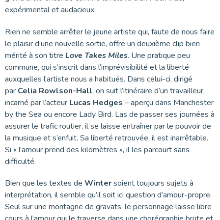
expérimental et audacieux.
Rien ne semble arrêter le jeune artiste qui, faute de nous faire
le plaisir d’une nouvelle sortie, offre un deuxième clip bien
mérité à son titre
Love Takes Miles
. Une pratique peu
commune, qui s’inscrit dans l’imprévisibilité et la liberté
auxquelles l’artiste nous a habitués. Dans celui-ci, dirigé
par
Celia Rowlson-Hall
, on suit l’itinéraire d’un travailleur,
incarné par l’acteur
Lucas Hedges
– aperçu dans Manchester
by the Sea ou encore Lady Bird. Las de passer ses journées à
assurer le trafic routier, il se laisse entraîner par le pouvoir de
la musique et s’enfuit. Sa liberté retrouvée, il est inarrêtable.
Si « l’amour prend des kilomètres », il les parcourt sans
difficulté.
Bien que les textes de
Winter
soient toujours sujets à
interprétation, il semble qu’il soit ici question d’amour-propre.
Seul sur une montagne de gravats, le personnage laisse libre
cours à l’amour qui le traverse dans une chorégraphie brute et