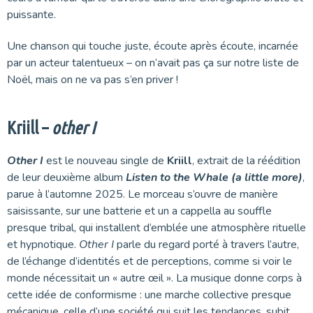
puissante.
Une chanson qui touche juste, écoute après écoute, incarnée
par un acteur talentueux – on n’avait pas ça sur notre liste de
Noël, mais on ne va pas s’en priver !
Kriill –
other I
Other I
est le nouveau single de
Kriill
, extrait de la réédition
de leur deuxième album
Listen to the Whale (a little more)
,
parue à l’automne 2025. Le morceau s’ouvre de manière
saisissante, sur une batterie et un a cappella au souffle
presque tribal, qui installent d’emblée une atmosphère rituelle
et hypnotique.
Other I
parle du regard porté à travers l’autre,
de l’échange d’identités et de perceptions, comme si voir le
monde nécessitait un « autre œil ». La musique donne corps à
cette idée de conformisme : une marche collective presque
mécanique, celle d’une société qui suit les tendances, subit