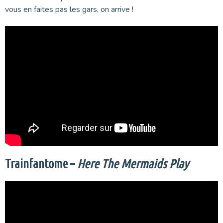
vous en faites pas les gars, on arrive !
Trainfantome –
Here The Mermaids Play