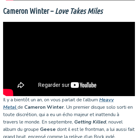
Cameron Winter –
Love Takes Miles
Il y a bientôt un an, on vous parlait de l’album
Heavy
Metal
de
Cameron Winter
. Un premier disque solo sorti en
toute discrétion, qui a eu un écho majeur et inattendu à
travers le monde. En septembre,
Getting Killed
, nouvel
album du groupe
Geese
dont il est le frontman, a lui aussi fait
grand bruit, encensé comme la relève d’un Rock indé,