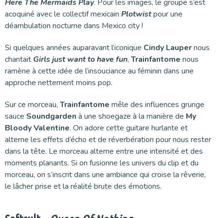
Here The Mermaids Play
. Pour les images, le groupe s’est
acoquiné avec le collectif mexicain
Plotwist
pour une
déambulation nocturne dans Mexico city !
Si quelques années auparavant l’iconique
Cindy Lauper
nous
chantait
Girls just want to have fun
,
Trainfantome
nous
ramène à cette idée de l’insouciance au féminin dans une
approche nettement moins pop.
Sur ce morceau,
Trainfantome
mêle des influences grunge
sauce
Soundgarden
à une shoegaze à la manière de
My
Bloody Valentine
. On adore cette guitare hurlante et
alterne les effets d’écho et de réverbération pour nous rester
dans la tête. Le morceau alterne entre une intensité et des
moments planants. Si on fusionne les univers du clip et du
morceau, on s’inscrit dans une ambiance qui croise la rêverie,
le lâcher prise et la réalité brute des émotions.