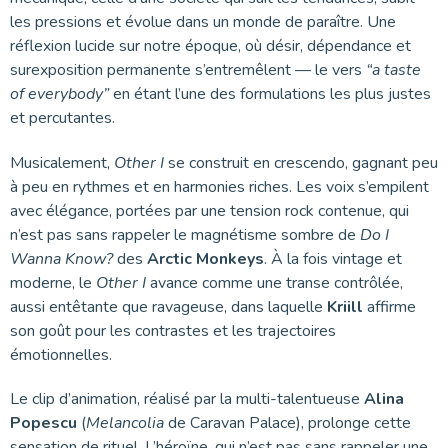
les pressions et évolue dans un monde de paraître. Une
réflexion lucide sur notre époque, où désir, dépendance et
surexposition permanente s’entremêlent — le vers
“a taste
of everybody”
en étant l’une des formulations les plus justes
et percutantes.
Musicalement,
Other I
se construit en crescendo, gagnant peu
à peu en rythmes et en harmonies riches. Les voix s’empilent
avec élégance, portées par une tension rock contenue, qui
n’est pas sans rappeler le magnétisme sombre de
Do I
Wanna Know?
des
Arctic Monkeys
. À la fois vintage et
moderne, le
Other I
avance comme une transe contrôlée,
aussi entêtante que ravageuse, dans laquelle
Kriill
affirme
son goût pour les contrastes et les trajectoires
émotionnelles.
Le clip d’animation, réalisé par la multi-talentueuse
Alina
Popescu
(
Melancolia
de Caravan Palace), prolonge cette
sensation de rituel. L’héroïne, qui n’est pas sans rappeler une