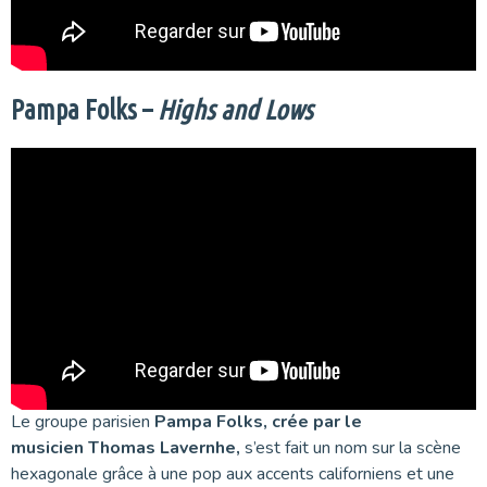
Pampa Folks –
Highs and Lows
Le groupe parisien
Pampa Folks,
crée par
le
musicien
Thomas Lavernhe,
s’est fait un nom sur la scène
hexagonale grâce à une pop aux accents californiens et une