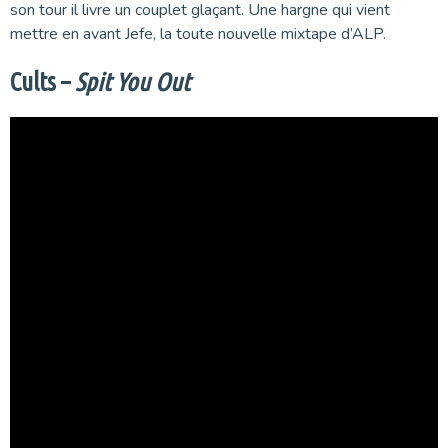
son tour il livre un couplet glaçant. Une hargne qui vient
mettre en avant Jefe, la toute nouvelle mixtape d’ALP.
Cults –
Spit You Out