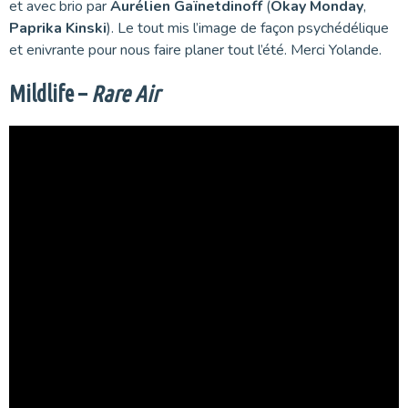
et avec brio par
Aurélien Gaïnetdinoff
(
Okay Monday
,
Paprika Kinski
). Le tout mis l’image de façon psychédélique
et enivrante pour nous faire planer tout l’été. Merci Yolande.
Mildlife –
Rare Air