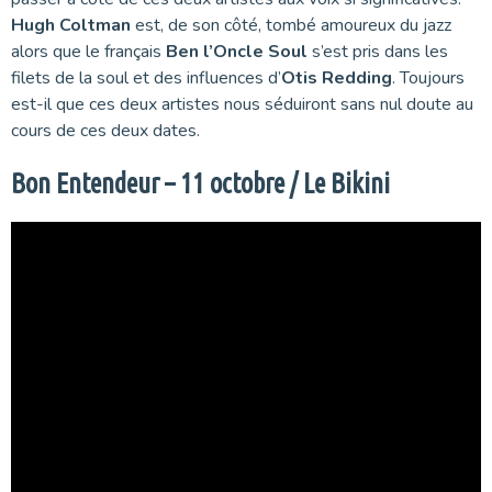
Hugh Coltman
est, de son côté, tombé amoureux du jazz
alors que le français
Ben l’Oncle Soul
s’est pris dans les
filets de la soul et des influences d’
Otis Redding
. Toujours
est-il que ces deux artistes nous séduiront sans nul doute au
cours de ces deux dates.
Bon Entendeur – 11 octobre / Le Bikini