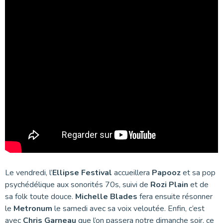
Le vendredi, l’
Ellipse Festival
accueillera
Papooz
et sa pop
psychédélique aux sonorités 70s, suivi de
Rozi Plain
et de
sa folk toute douce.
Michelle Blades
fera ensuite résonner
le
Metronum
le samedi avec sa voix veloutée. Enfin, c’est
avec
Chris Garneau
que l’on passera notre dimanche soir, ce