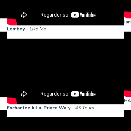
Ja
Lomboy
–
Like Me
HA
Enchantée Julia, Prince Waly
–
45 Tours