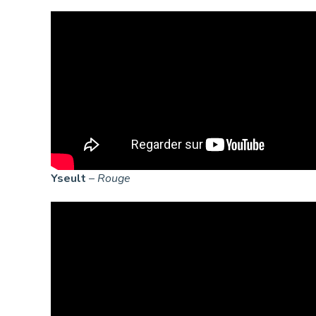
Yseult
–
Rouge