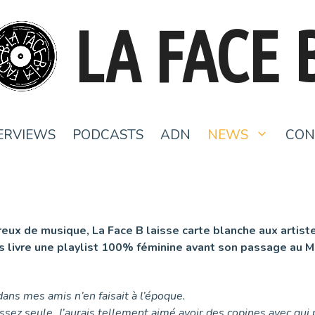
LA FACE 
ERVIEWS
PODCASTS
ADN
NEWS
CON
ux de musique, La Face B laisse carte blanche aux artistes
ous livre une playlist 100% féminine avant son passage au 
ans mes amis n’en faisait à l’époque.
sez seule. J’aurais tellement aimé avoir des copines avec qui