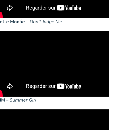
nelle Monáe
–
Don’t Judge Me
IM
–
Summer Girl