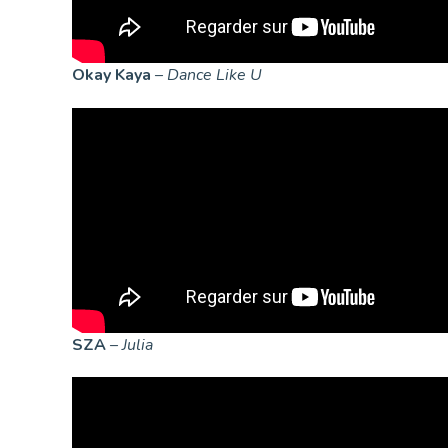
Okay Kaya
–
Dance Like U
SZA
–
Julia