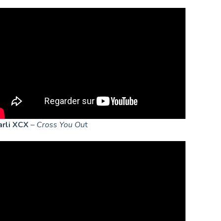
arli XCX
–
Cross You Ou
t