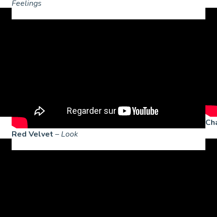
Feelings
Ch
Red Velvet
–
Look