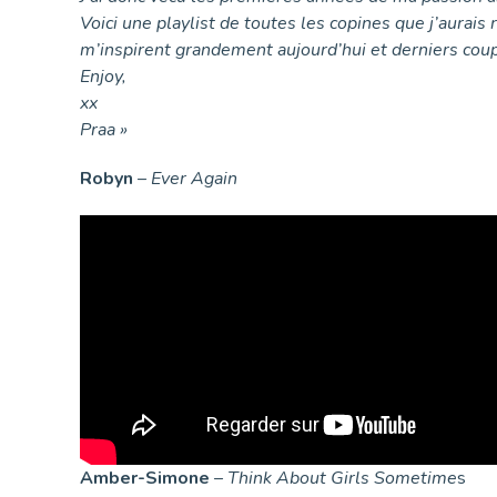
Voici une playlist de toutes les copines que j’aurais 
m’inspirent grandement aujourd’hui et derniers cou
Enjoy,
xx
Praa »
Robyn
–
Ever Again
Amber-Simone
–
Think About Girls Sometime
s