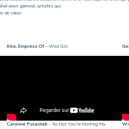
rêvé avoir gamine, artistes qui
ps de cœur.
Kito, Empress Of
–
Wild Girl
Ge
Caroline Polachek
–
So Hot You’re Hurting My
Wi