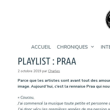
Aller
au
contenu
ACCUEIL
CHRONIQUES
INT
PLAYLIST : PRAA
2 octobre 2019
par
Charles
Parce que les artistes sont avant tout des amoure
image
.
Aujourd’hui, c’est la rennaise Praa qui n
« Coucou,
J’ai commencé la musique toute petite et personne d
J’ai donc vécu les premières années de ma passion as