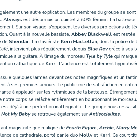
 également une autre explication. Les membres du groupe se son
s.
Alvvays
est désormais un quintet à 80% féminin. La batteuse
alement. Sur son visage, s’opposent les diverses projections de l’
tion. Quant à la nouvelle bassiste,
Abbey Blackwell
est restée 
e de
Sheridan
. La claviériste
Kerri MacLellan
, dont la police de
Café
, intervient plus régulièrement depuis
Blue Rev
grâce à ses 
hmique à la guitare. À l’image du morceau
Tyle by Tyle
qui marque 
rvention cathartique de
Kerri
. L’audience est totalement hypnotis
essuie quelques larmes devant ces notes magnifiques et un tanti
ent à ses premiers amours. Le public crie de satisfaction en ente
ante à applaudir sur les rythmiques de la batteuse. Étrangement
ue notre corps se relâche entièrement en bourdonnant le morceau.
est déjà à une perfection inatteignable. Le groupe nous ressaisi
c
Not My Baby
se retrouve également sur
Antisocialites
.
autant magistrale que maligne de
Fourth Figure, Archie, Marry M
ilence de cathédrale, porté par le duo
Molly
et
Kerri
. Ce court tit