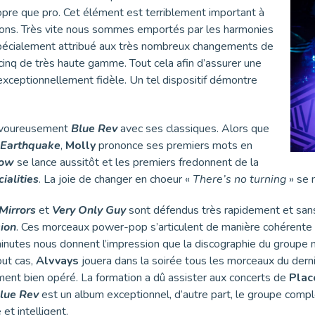
ropre que pro. Cet élément est terriblement important à
ions. Très vite nous sommes emportés par les harmonies
spécialement attribué aux très nombreux changements de
 cinq de très haute gamme. Tout cela afin d’assurer une
l exceptionnellement fidèle. Un tel dispositif démontre
savoureusement
Blue Rev
avec ses classiques. Alors que
 Earthquake
,
Molly
prononce ses premiers mots en
tow
se lance aussitôt et les premiers fredonnent de la
ialities
. La joie de changer en choeur «
There’s no turning
» se 
Mirrors
et
Very Only Guy
sont défendus très rapidement et sans 
ion
. Ces morceaux power-pop s’articulent de manière cohérente 
minutes nous donnent l’impression que la discographie du groupe 
out cas,
Alvvays
jouera dans la soirée tous les morceaux du dernie
ment bien opéré. La formation a dû assister aux concerts de
Plac
lue Rev
est un album exceptionnel, d’autre part, le groupe complè
 et intelligent.