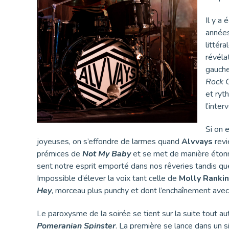
Il y a
année
littér
révéla
gauch
Rock 
et ryt
l’inte
Si on 
joyeuses, on s’effondre de larmes quand
Alvvays
revi
prémices de
Not My Baby
et se met de manière étonn
sent notre esprit emporté dans nos rêveries tandis q
Impossible d’élever la voix tant celle de
Molly Rankin
Hey
, morceau plus punchy et dont l’enchaînement ave
Le paroxysme de la soirée se tient sur la suite tout 
Pomeranian Spinster
. La première se lance dans un s