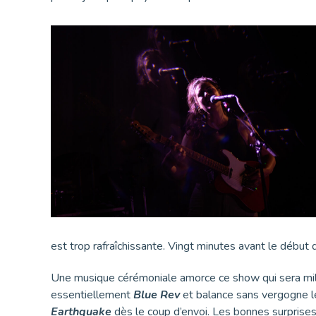
est trop rafraîchissante. Vingt minutes avant le début 
Une musique cérémoniale amorce ce show qui sera mil
essentiellement
Blue Rev
et balance sans vergogne le
Earthquake
dès le coup d’envoi. Les bonnes surprises s