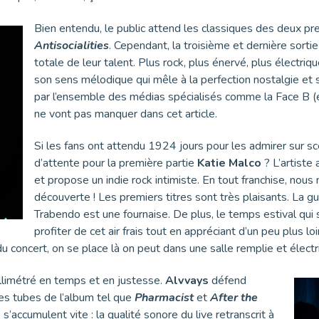
Bien entendu, le public attend les classiques des deux p
Antisocialities
. Cependant, la troisième et dernière sorti
totale de leur talent. Plus rock, plus énervé, plus électriq
son sens mélodique qui mêle à la perfection nostalgie et
par l’ensemble des médias spécialisés comme la Face B (et
ne vont pas manquer dans cet article.
Si les fans ont attendu 1924 jours pour les admirer sur sc
d’attente pour la première partie
Katie Malco
? L’artiste
et propose un indie rock intimiste. En tout franchise, nous 
découverte ! Les premiers titres sont très plaisants. La guit
Trabendo est une fournaise. De plus, le temps estival qui 
profiter de cet air frais tout en appréciant d’un peu plus l
du concert, on se place là on peut dans une salle remplie et électr
limétré en temps et en justesse.
Alvvays
défend
s tubes de l’album tel que
Pharmacist
et
After the
’accumulent vite : la qualité sonore du live retranscrit à