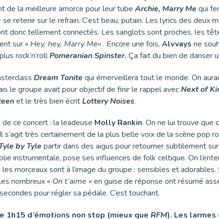
ant de la meilleure amorce pour leur tube
Archie, Marry Me
qui fe
 se retenir sur le refrain. C’est beau, putain. Les lyrics des deux 
sont donc tellement connectés. Les sanglots sont proches, les têt
lent sur «
Hey, hey, Marry Me
« . Encore une fois,
Alvvays
ne souh
plus rock’n’roll
Pomeranian Spinster.
Ça fait du bien de danser u
asterclass
Dream Tonite
qui émerveillera tout le monde. On aurai
is le groupe avait pour objectif de finir le rappel avec
Next of K
teen
et le très bien écrit
Lottery Noises
.
 de ce concert : la leadeuse
Molly Rankin
. On ne lui trouve que 
 Il s’agit très certainement de la plus belle voix de la scène pop r
Tyle by Tyle
partir dans des aigus pour retourner subtilement sur
oplie instrumentale, pose ses influences de folk celtique. On l’ent
e les morceaux sont à l’image du groupe : sensibles et adorables. 
, les nombreux «
On t’aime
» en guise de réponse ont résumé ass
 secondes pour régler sa pédale. C’est touchant.
une 1h15 d’émotions non stop (mieux que
RFM
). Les larmes