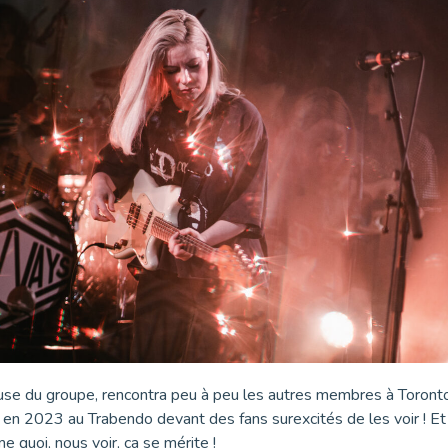
use du groupe, rencontra peu à peu les autres membres à Toronto. I
 en 2023 au Trabendo devant des fans surexcités de les voir ! Et i
 quoi, nous voir, ça se mérite !