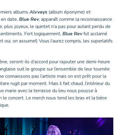
remiers albums
Alvvays
(album éponyme) et
e en date,
Blue Rev
, apparaît comme la reconnaissance
ue, plus joyeux, le quintet n’a pas pour autant perdu de
 sentiments. Fort logiquement,
Blue Rev
fut acclamé
 oui, on assume!) Vous l’aurez compris, les superlatifs
ène, seront-ils d’accord pour rajouter une demi-heure
 anglaise suit le groupe sur l’ensemble de leur tournée
ne connaissons pas l’artiste mais on est prêt pour la
are rugit par moment. Mais il fait chaud, l’intérieur du
se marie avec la terrasse du lieu nous pousse à
oin le concert. Le merch nous tend les bras et la bière
ique.