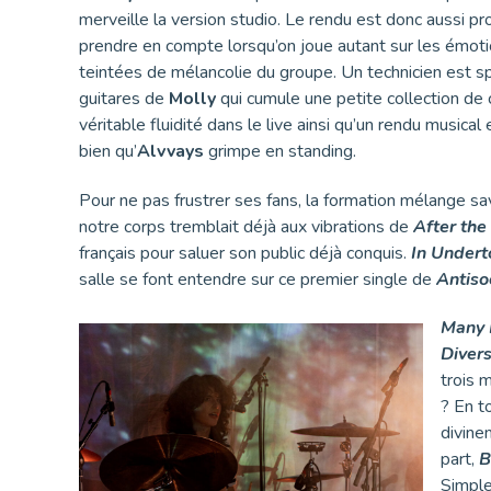
merveille la version studio. Le rendu est donc aussi p
prendre en compte lorsqu’on joue autant sur les émot
teintées de mélancolie du groupe. Un technicien est 
guitares de
Molly
qui cumule une petite collection de
véritable fluidité dans le live ainsi qu’un rendu musica
bien qu’
Alvvays
grimpe en standing.
Pour ne pas frustrer ses fans, la formation mélange 
notre corps tremblait déjà aux vibrations de
After the
français pour saluer son public déjà conquis.
In Under
salle se font entendre sur ce premier single de
Antisoc
Many 
Divers
trois 
? En t
divine
part,
B
Simple