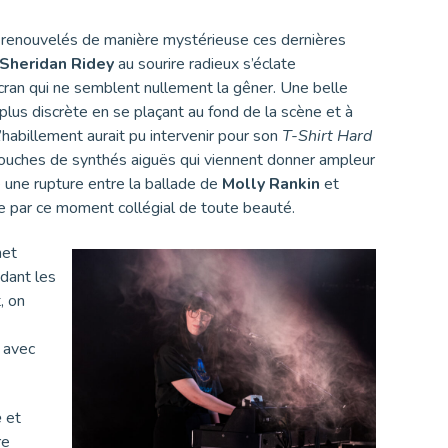
t renouvelés de manière mystérieuse ces dernières
Sheridan Ridey
au sourire radieux s’éclate
écran qui ne semblent nullement la gêner. Une belle
plus discrète en se plaçant au fond de la scène et à
 l’habillement aurait pu intervenir pour son
T-Shirt Hard
touches de synthés aiguës qui viennent donner ampleur
une rupture entre la ballade de
Molly Rankin
et
ée par ce moment collégial de toute beauté.
net
ndant les
, on
t avec
e
et
re