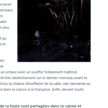
ra lever
morceaux
es
aite
n peu.
t pu
in
et
des
ock
 un octave avec un souffle totalement maîtrisé.
end très distinctement sur le dernier morceau avant le
Sous la chaleur étouffante de la salle, elle demanda au
ez bien
la classe à la française
. Enfin, devant toute
 de la foule sont partagées dans le calme et