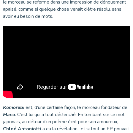
le morceau se referme dans une impression de dénouement
apaisé, comme si quelque chose venait d’être résolu, sans
avoir eu besoin de mots.
Komorebi
est, d’une certaine façon, le morceau fondateur de
Mana
. C’est lui qui a tout déclenché. En tombant sur ce mot
japonais, au détour d’un poème écrit pour son amoureux,
Chloé Antoniotti
a eu la révélation : et si tout un EP pouvait