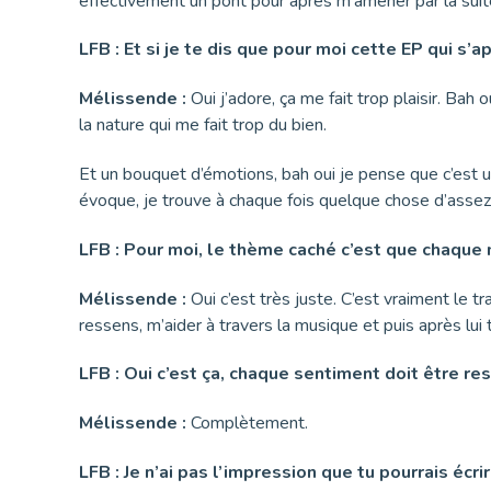
effectivement un pont pour après m’amener par la suit
LFB : Et si je te dis que pour moi cette EP qui s
Mélissende :
Oui j’adore, ça me fait trop plaisir. Bah 
la nature qui me fait trop du bien.
Et un bouquet d’émotions, bah oui je pense que c’est 
évoque, je trouve à chaque fois quelque chose d’assez 
LFB : Pour moi, le thème caché c’est que chaque 
Mélissende :
Oui c’est très juste. C’est vraiment le tr
ressens, m’aider à travers la musique et puis après lui 
LFB : Oui c’est ça, chaque sentiment doit être r
Mélissende :
Complètement.
LFB : Je n’ai pas l’impression que tu pourrais écr