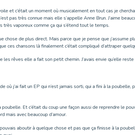
de voile et c’était un moment où musicalement en tout cas je cher
’est pas très connue mais elle s’appelle Anne Brun. J’aime beaucou
c très très vaporeux comme ça qui s’étend tout le temps.
elque chose de plus direct. Mais parce que je pense que j’assume p
 que ces chansons là finalement c’était compliqué d’attraper quel
es rêves elle a fait son petit chemin. J’avais envie qu’elle reste
de où j’ai fait un EP qui n’est jamais sorti, qui a fini à la poubelle
la poubelle. Et c’était du coup une façon aussi de reprendre le po
ord mais avec beaucoup d’amour.
je pouvais aboutir à quelque chose et pas que ça finisse à la poub