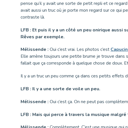
pense qu’il y avait une sorte de petit repli et ce rega
avait aussi un truc où je porte mon regard sur ce qui peut
contraste là.
LFB : Et puis il y a un côté un peu onirique auss
Rêves par exemple.
Mélissende :
Oui c’est vrai. Les photos c’est
Capuci
Elle amène toujours une petite brume je trouve dans se
fallait que ça corresponde à quelque chose de doux. Et 
Il y a un truc un peu comme ça dans ces petits effets d
LFB : Il y a une sorte de voile un peu.
Mélissende :
Oui c’est ça. On ne peut pas complèteme
LFB : Mais qui perce à travers la musique malgré 
Mélissende :
Complètement. C’est une musique qui n’a