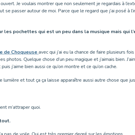
rd ouvert. Je voulais montrer que non seulement je regardais à l’ex
 se passer autour de moi. Parce que le regard que j’ai posé à l’intér
i sur les pochettes qui est un peu dans la musique mais qu
ne de Choqueuse
avec qui j’ai eu la chance de faire plusieurs foi
s photos. Quelque chose d’un peu magique et j’aimais bien. J’aime 
puis j’aime bien aussi ce qu’on montre et ce qu’on cache.
e lumière et tout ça ça laisse apparaître aussi autre chose que ju
nt m’attraper quoi.
tout.
 pas de voile. Qui est très premier degré sur les émotions.