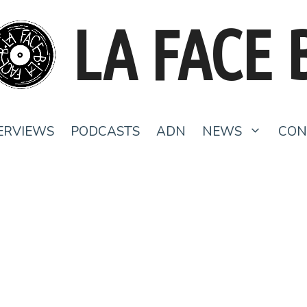
LA FACE 
ERVIEWS
PODCASTS
ADN
NEWS
CON
2024- Les coups de coeur de La Face
B – Acte VI
5 janvier 2025
par
La Rédaction