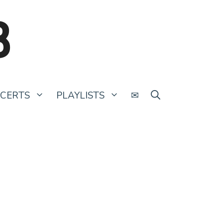
B
CERTS
PLAYLISTS
✉
Les clips de la semaine #141
11 septembre 2022
par
La Rédaction